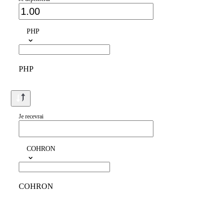
PHP
PHP
Je recevrai
COHRON
COHRON