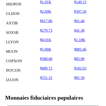
$1.01K
$149.15
SHOPON
$2.69K
$397.26
GLDON
$617.86
$91.40
AXTIB
$279.73
$41.38
SOXSB
$8.01K
$1.18K
LLYON
$5.96K
$881.66
MUON
$580.68
$85.90
COPXON
$689.72
$102.03
INTCON
$551.32
$81.56
IAUON
Monnaies fiduciaires populaires