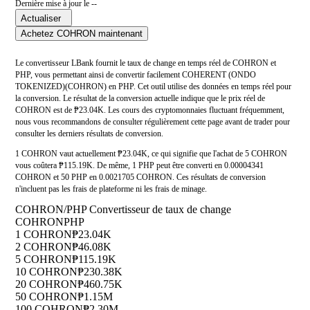
Dernière mise à jour le --
Actualiser
Achetez COHRON maintenant
Le convertisseur LBank fournit le taux de change en temps réel de COHRON et
PHP, vous permettant ainsi de convertir facilement COHERENT (ONDO
TOKENIZED)(COHRON) en PHP. Cet outil utilise des données en temps réel pour
la conversion. Le résultat de la conversion actuelle indique que le prix réel de
COHRON est de ₱23.04K. Les cours des cryptomonnaies fluctuant fréquemment,
nous vous recommandons de consulter régulièrement cette page avant de trader pour
consulter les derniers résultats de conversion.
1 COHRON vaut actuellement ₱23.04K, ce qui signifie que l'achat de 5 COHRON
vous coûtera ₱115.19K. De même, 1 PHP peut être converti en 0.00004341
COHRON et 50 PHP en 0.0021705 COHRON. Ces résultats de conversion
n'incluent pas les frais de plateforme ni les frais de minage.
COHRON/PHP Convertisseur de taux de change
COHRON
PHP
1 COHRON
₱23.04K
2 COHRON
₱46.08K
5 COHRON
₱115.19K
10 COHRON
₱230.38K
20 COHRON
₱460.75K
50 COHRON
₱1.15M
100 COHRON
₱2.30M