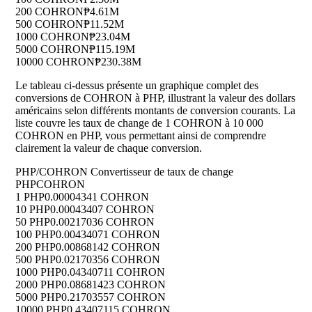
200 COHRON
₱4.61M
500 COHRON
₱11.52M
1000 COHRON
₱23.04M
5000 COHRON
₱115.19M
10000 COHRON
₱230.38M
Le tableau ci-dessus présente un graphique complet des
conversions de COHRON à PHP, illustrant la valeur des dollars
américains selon différents montants de conversion courants. La
liste couvre les taux de change de 1 COHRON à 10 000
COHRON en PHP, vous permettant ainsi de comprendre
clairement la valeur de chaque conversion.
PHP/COHRON Convertisseur de taux de change
PHP
COHRON
1 PHP
0.00004341 COHRON
10 PHP
0.00043407 COHRON
50 PHP
0.00217036 COHRON
100 PHP
0.00434071 COHRON
200 PHP
0.00868142 COHRON
500 PHP
0.02170356 COHRON
1000 PHP
0.04340711 COHRON
2000 PHP
0.08681423 COHRON
5000 PHP
0.21703557 COHRON
10000 PHP
0.43407115 COHRON