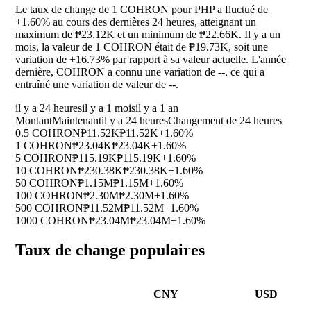
Le taux de change de 1 COHRON pour PHP a fluctué de
+1.60%
au cours des dernières 24 heures, atteignant un
maximum de ₱23.12K et un minimum de ₱22.66K. Il y a un
mois, la valeur de 1 COHRON était de ₱19.73K, soit une
variation de
+16.73%
par rapport à sa valeur actuelle. L'année
dernière, COHRON a connu une variation de
--
, ce qui a
entraîné une variation de valeur de
--
.
il y a 24 heures
il y a 1 mois
il y a 1 an
Montant
Maintenant
il y a 24 heures
Changement de 24 heures
0.5 COHRON
₱11.52K
₱11.52K
+1.60%
1 COHRON
₱23.04K
₱23.04K
+1.60%
5 COHRON
₱115.19K
₱115.19K
+1.60%
10 COHRON
₱230.38K
₱230.38K
+1.60%
50 COHRON
₱1.15M
₱1.15M
+1.60%
100 COHRON
₱2.30M
₱2.30M
+1.60%
500 COHRON
₱11.52M
₱11.52M
+1.60%
1000 COHRON
₱23.04M
₱23.04M
+1.60%
Taux de change populaires
CNY
USD