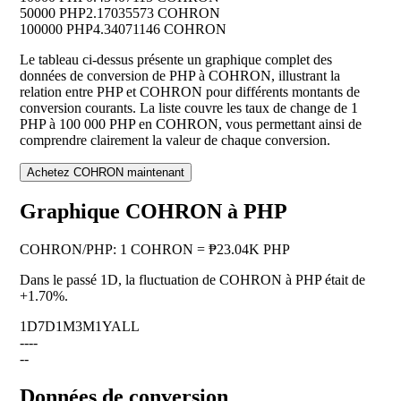
50000 PHP
2.17035573 COHRON
100000 PHP
4.34071146 COHRON
Le tableau ci-dessus présente un graphique complet des
données de conversion de PHP à COHRON, illustrant la
relation entre PHP et COHRON pour différents montants de
conversion courants. La liste couvre les taux de change de 1
PHP à 100 000 PHP en COHRON, vous permettant ainsi de
comprendre clairement la valeur de chaque conversion.
Achetez COHRON maintenant
Graphique COHRON à PHP
COHRON
/
PHP
:
1 COHRON = ₱23.04K PHP
Dans le passé 1D, la fluctuation de COHRON à PHP était de
+1.70%
.
1D
7D
1M
3M
1Y
ALL
--
--
--
Données de conversion