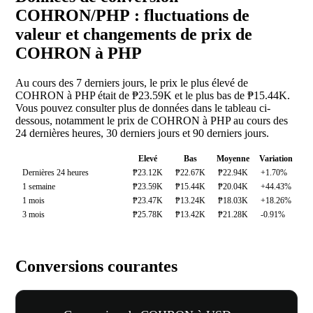
COHRON/PHP : fluctuations de
valeur et changements de prix de
COHRON à PHP
Au cours des 7 derniers jours, le prix le plus élevé de
COHRON à PHP était de ₱23.59K et le plus bas de ₱15.44K.
Vous pouvez consulter plus de données dans le tableau ci-
dessous, notamment le prix de COHRON à PHP au cours des
24 dernières heures, 30 derniers jours et 90 derniers jours.
Elevé
Bas
Moyenne
Variation
Dernières 24 heures
₱23.12K
₱22.67K
₱22.94K
+1.70%
1 semaine
₱23.59K
₱15.44K
₱20.04K
+44.43%
1 mois
₱23.47K
₱13.24K
₱18.03K
+18.26%
3 mois
₱25.78K
₱13.42K
₱21.28K
-0.91%
Conversions courantes