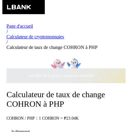
Page d'accueil
/
Calculateur de cryptomonnaies
/
Calculateur de taux de change COHRON à PHP
Au-delà de la glace, avançons ensemble ·
500 000 $
de récomp
Calculateur de taux de change
COHRON à PHP
COHRON / PHP：1 COHRON = ₱23.04K
Je dépenserai