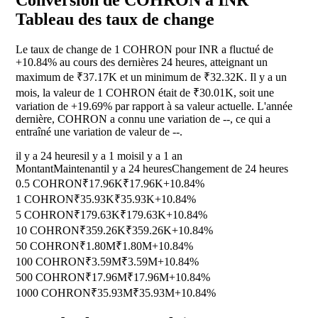
Conversion de COHRON à INR
Tableau des taux de change
Le taux de change de 1 COHRON pour INR a fluctué de
+10.84%
au cours des dernières 24 heures, atteignant un
maximum de ₹37.17K et un minimum de ₹32.32K. Il y a un
mois, la valeur de 1 COHRON était de ₹30.01K, soit une
variation de
+19.69%
par rapport à sa valeur actuelle. L'année
dernière, COHRON a connu une variation de
--
, ce qui a
entraîné une variation de valeur de
--
.
il y a 24 heures
il y a 1 mois
il y a 1 an
Montant
Maintenant
il y a 24 heures
Changement de 24 heures
0.5 COHRON
₹17.96K
₹17.96K
+10.84%
1 COHRON
₹35.93K
₹35.93K
+10.84%
5 COHRON
₹179.63K
₹179.63K
+10.84%
10 COHRON
₹359.26K
₹359.26K
+10.84%
50 COHRON
₹1.80M
₹1.80M
+10.84%
100 COHRON
₹3.59M
₹3.59M
+10.84%
500 COHRON
₹17.96M
₹17.96M
+10.84%
1000 COHRON
₹35.93M
₹35.93M
+10.84%