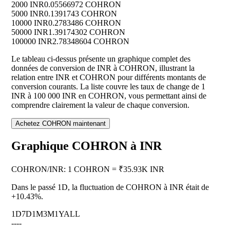
2000 INR
0.05566972 COHRON
5000 INR
0.1391743 COHRON
10000 INR
0.2783486 COHRON
50000 INR
1.39174302 COHRON
100000 INR
2.78348604 COHRON
Le tableau ci-dessus présente un graphique complet des
données de conversion de INR à COHRON, illustrant la
relation entre INR et COHRON pour différents montants de
conversion courants. La liste couvre les taux de change de 1
INR à 100 000 INR en COHRON, vous permettant ainsi de
comprendre clairement la valeur de chaque conversion.
Achetez COHRON maintenant
Graphique COHRON à INR
COHRON
/
INR
:
1 COHRON = ₹35.93K INR
Dans le passé 1D, la fluctuation de COHRON à INR était de
+10.43%
.
1D
7D
1M
3M
1Y
ALL
--
--