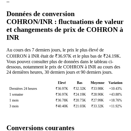
--
Données de conversion
COHRON/INR : fluctuations de valeur
et changements de prix de COHRON à
INR
Au cours des 7 derniers jours, le prix le plus élevé de
COHRON à INR était de ₹36.97K et le plus bas de ₹24.19K.
Vous pouvez consulter plus de données dans le tableau ci-
dessous, notamment le prix de COHRON à INR au cours des
24 dernières heures, 30 derniers jours et 90 derniers jours.
Elevé
Bas
Moyenne
Variation
Dernières 24 heures
₹36.97K
₹32.32K
₹33.98K
+10.43%
1 semaine
₹36.97K
₹24.19K
₹28.90K
+43.88%
1 mois
₹36.78K
₹20.75K
₹27.99K
+18.76%
3 mois
₹40.40K
₹21.03K
₹33.32K
+11.92%
Conversions courantes