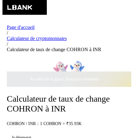
Page d'accueil
/
Calculateur de cryptomonnaies
/
Calculateur de taux de change COHRON à INR
Au-delà de la glace, avançons ensemble ·
500 000 $
de récomp
Calculateur de taux de change
COHRON à INR
COHRON / INR：1 COHRON = ₹35.93K
Je dépenserai