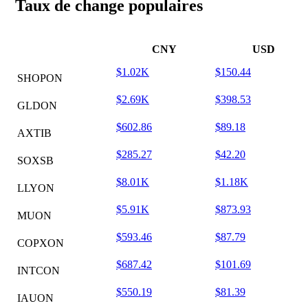
Taux de change populaires
CNY
USD
$1.02K
$150.44
SHOPON
$2.69K
$398.53
GLDON
$602.86
$89.18
AXTIB
$285.27
$42.20
SOXSB
$8.01K
$1.18K
LLYON
$5.91K
$873.93
MUON
$593.46
$87.79
COPXON
$687.42
$101.69
INTCON
$550.19
$81.39
IAUON