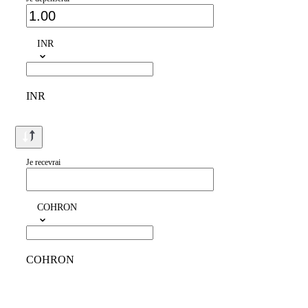
INR
INR
Je recevrai
COHRON
COHRON