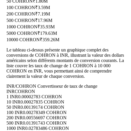
50 COHRON
₹1.80M
100 COHRON
₹3.59M
200 COHRON
₹7.19M
500 COHRON
₹17.96M
1000 COHRON
₹35.93M
5000 COHRON
₹179.63M
10000 COHRON
₹359.26M
Le tableau ci-dessus présente un graphique complet des
conversions de COHRON à INR, illustrant la valeur des dollars
américains selon différents montants de conversion courants. La
liste couvre les taux de change de 1 COHRON à 10 000
COHRON en INR, vous permettant ainsi de comprendre
clairement la valeur de chaque conversion.
INR/COHRON Convertisseur de taux de change
INR
COHRON
1 INR
0.00002783 COHRON
10 INR
0.00027835 COHRON
50 INR
0.00139174 COHRON
100 INR
0.00278349 COHRON
200 INR
0.00556697 COHRON
500 INR
0.01391743 COHRON
1000 INR
0.02783486 COHRON