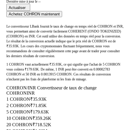
Dernière mise à jour le --
Actualiser
Achetez COHRON maintenant
Le convertisseur LBank fournit le taux de change en temps réel de COHRON et INR,
vous permettant ainsi de convertir facilement COHERENT (ONDO TOKENIZED)
(COHRON) en INR. Cet outil utilise des données en temps réel pour la conversion.
Le résultat de la conversion actuelle indique que le prix réel de COHRON est de
₹35.93K. Les cours des cryptomonnaies fluctuant fréquemment, nous vous
recommandons de consulter régulièrement cette page avant de trader pour consulter
les derniers résultats de conversion.
1 COHRON vaut actuellement ₹35.93K, ce qui signifie que l'achat de 5 COHRON
vous coûtera ₹179.63K. De même, 1 INR peut être converti en 0.00002783
COHRON et 50 INR en 0.0013915 COHRON. Ces résultats de conversion
n'incluent pas les frais de plateforme ni les frais de minage.
COHRON/INR Convertisseur de taux de change
COHRON
INR
1 COHRON
₹35.93K
2 COHRON
₹71.85K
5 COHRON
₹179.63K
10 COHRON
₹359.26K
20 COHRON
₹718.52K