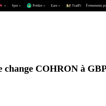
Spot
Prédire
Earn
TradFi
Événements po
 de change COHRON à GB