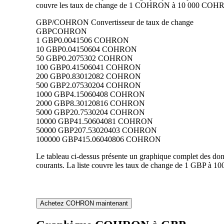
couvre les taux de change de 1 COHRON à 10 000 COHRON 
GBP/COHRON Convertisseur de taux de change
GBP
COHRON
1 GBP
0.0041506 COHRON
10 GBP
0.04150604 COHRON
50 GBP
0.2075302 COHRON
100 GBP
0.41506041 COHRON
200 GBP
0.83012082 COHRON
500 GBP
2.07530204 COHRON
1000 GBP
4.15060408 COHRON
2000 GBP
8.30120816 COHRON
5000 GBP
20.7530204 COHRON
10000 GBP
41.50604081 COHRON
50000 GBP
207.53020403 COHRON
100000 GBP
415.06040806 COHRON
Le tableau ci-dessus présente un graphique complet des d
courants. La liste couvre les taux de change de 1 GBP à 
Achetez COHRON maintenant