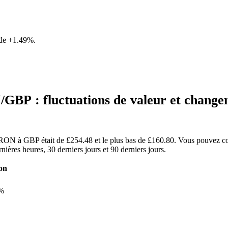
 de
+1.49%
.
BP : fluctuations de valeur et chang
HRON à GBP était de £254.48 et le plus bas de £160.80. Vous pouvez con
es heures, 30 derniers jours et 90 derniers jours.
on
%