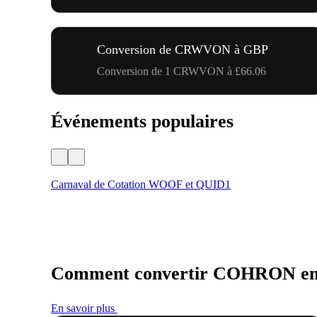
Conversion de CRWVON à GBP
Conversion de 1 CRWVON à £66.06
Événements populaires
Carnaval de Cotation WOOF et QUID1
Comment convertir COHRON e
En savoir plus