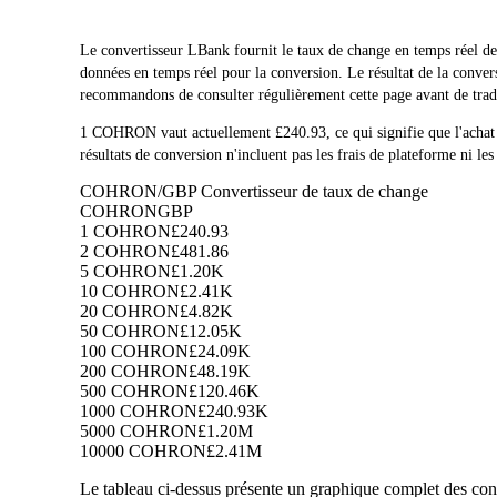
Le convertisseur LBank fournit le taux de change en temps r
données en temps réel pour la conversion. Le résultat de la conv
recommandons de consulter régulièrement cette page avant de trader
1 COHRON vaut actuellement £240.93, ce qui signifie que l'a
résultats de conversion n'incluent pas les frais de plateforme ni les
COHRON/GBP Convertisseur de taux de change
COHRON
GBP
1 COHRON
£240.93
2 COHRON
£481.86
5 COHRON
£1.20K
10 COHRON
£2.41K
20 COHRON
£4.82K
50 COHRON
£12.05K
100 COHRON
£24.09K
200 COHRON
£48.19K
500 COHRON
£120.46K
1000 COHRON
£240.93K
5000 COHRON
£1.20M
10000 COHRON
£2.41M
Le tableau ci-dessus présente un graphique complet des con