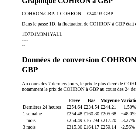
Graphique COHRON à GBP
COHRON
/
GBP
:
1 COHRON = £240.93 GBP
Dans le passé 1D, la fluctuation de COHRON à GBP était
1D
7D
1M
3M
1Y
ALL
--
--
--
Données de conversion COHRON/G
GBP
Au cours des 7 derniers jours, le prix le plus élevé de CO
notamment le prix de COHRON à GBP au cours des 24 dernièr
Elevé
Bas
Moyenne
Variati
Dernières 24 heures
£254.64
£234.54
£244.21
+1.50%
1 semaine
£254.48
£160.80
£205.68
+48.05
1 mois
£254.49
£161.94
£217.20
-3.27%
3 mois
£315.30
£164.17
£259.14
-2.56%