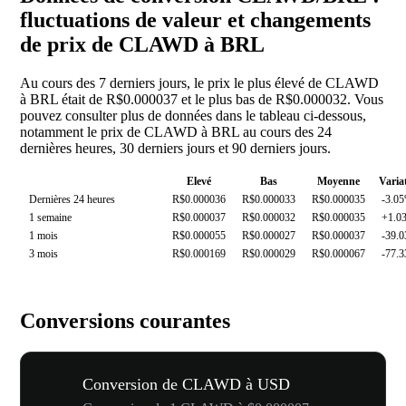
fluctuations de valeur et changements
de prix de CLAWD à BRL
Au cours des 7 derniers jours, le prix le plus élevé de CLAWD
à BRL était de R$0.000037 et le plus bas de R$0.000032. Vous
pouvez consulter plus de données dans le tableau ci-dessous,
notamment le prix de CLAWD à BRL au cours des 24
dernières heures, 30 derniers jours et 90 derniers jours.
Elevé
Bas
Moyenne
Varia
Dernières 24 heures
R$0.000036
R$0.000033
R$0.000035
-3.0
1 semaine
R$0.000037
R$0.000032
R$0.000035
+1.0
1 mois
R$0.000055
R$0.000027
R$0.000037
-39.
3 mois
R$0.000169
R$0.000029
R$0.000067
-77.
Conversions courantes
Conversion de CLAWD à USD