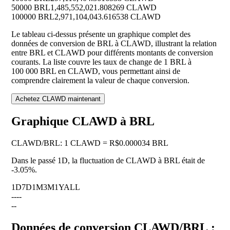
50000 BRL
1,485,552,021.808269 CLAWD
100000 BRL
2,971,104,043.616538 CLAWD
Le tableau ci-dessus présente un graphique complet des
données de conversion de BRL à CLAWD, illustrant la relation
entre BRL et CLAWD pour différents montants de conversion
courants. La liste couvre les taux de change de 1 BRL à
100 000 BRL en CLAWD, vous permettant ainsi de
comprendre clairement la valeur de chaque conversion.
Achetez CLAWD maintenant
Graphique CLAWD à BRL
CLAWD
/
BRL
:
1 CLAWD = R$0.000034 BRL
Dans le passé 1D, la fluctuation de CLAWD à BRL était de
-3.05%
.
1D
7D
1M
3M
1Y
ALL
--
--
--
Données de conversion CLAWD/BRL :