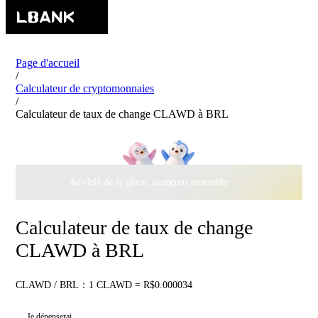
Page d'accueil
/
Calculateur de cryptomonnaies
/
Calculateur de taux de change CLAWD à BRL
Au-delà de la glace, avançons ensemble ·
500 000 $
de récomp
Calculateur de taux de change
CLAWD à BRL
CLAWD / BRL：1 CLAWD = R$0.000034
Je dépenserai