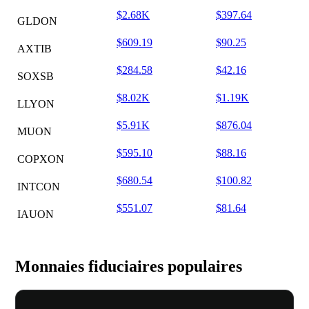
$2.68K
$397.64
GLDON
$609.19
$90.25
AXTIB
$284.58
$42.16
SOXSB
$8.02K
$1.19K
LLYON
$5.91K
$876.04
MUON
$595.10
$88.16
COPXON
$680.54
$100.82
INTCON
$551.07
$81.64
IAUON
Monnaies fiduciaires populaires