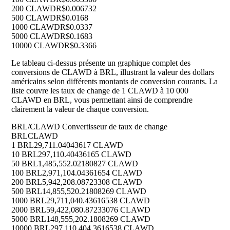
200 CLAWD
R$0.006732
500 CLAWD
R$0.0168
1000 CLAWD
R$0.0337
5000 CLAWD
R$0.1683
10000 CLAWD
R$0.3366
Le tableau ci-dessus présente un graphique complet des
conversions de CLAWD à BRL, illustrant la valeur des dollars
américains selon différents montants de conversion courants. La
liste couvre les taux de change de 1 CLAWD à 10 000
CLAWD en BRL, vous permettant ainsi de comprendre
clairement la valeur de chaque conversion.
BRL/CLAWD Convertisseur de taux de change
BRL
CLAWD
1 BRL
29,711.04043617 CLAWD
10 BRL
297,110.40436165 CLAWD
50 BRL
1,485,552.02180827 CLAWD
100 BRL
2,971,104.04361654 CLAWD
200 BRL
5,942,208.08723308 CLAWD
500 BRL
14,855,520.21808269 CLAWD
1000 BRL
29,711,040.43616538 CLAWD
2000 BRL
59,422,080.87233076 CLAWD
5000 BRL
148,555,202.1808269 CLAWD
10000 BRL
297,110,404.3616538 CLAWD