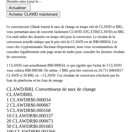
Dernière mise à jour le --
Actualiser
Achetez CLAWD maintenant
Le convertisseur LBank fournit le taux de change en temps réel de CLAWD et BRL,
vous permettant ainsi de convertir facilement CLAWD.ATG.ETH(CLAWD) en BRL.
Cet outil utilise des données en temps réel pour la conversion. Le résultat de la
conversion actuelle indique que le prix réel de CLAWD est de R$0.000034. Les
cours des cryptomonnaies fluctuant fréquemment, nous vous recommandons de
consulter régulièrement cette page avant de trader pour consulter les derniers résultats
de conversion.
1 CLAWD vaut actuellement R$0.000034, ce qui signifie que l'achat de 5 CLAWD
vous coûtera R$0.000168. De même, 1 BRL peut être converti en 29,711.04043617
CLAWD et 50 BRL en -- CLAWD. Ces résultats de conversion n'incluent pas les
frais de plateforme ni les frais de minage.
CLAWD/BRL Convertisseur de taux de change
CLAWD
BRL
1 CLAWD
R$0.000034
2 CLAWD
R$0.000067
5 CLAWD
R$0.000168
10 CLAWD
R$0.000337
20 CLAWD
R$0.000673
50 CLAWD
R$0.001683
100 CLAWD
R$0.003366