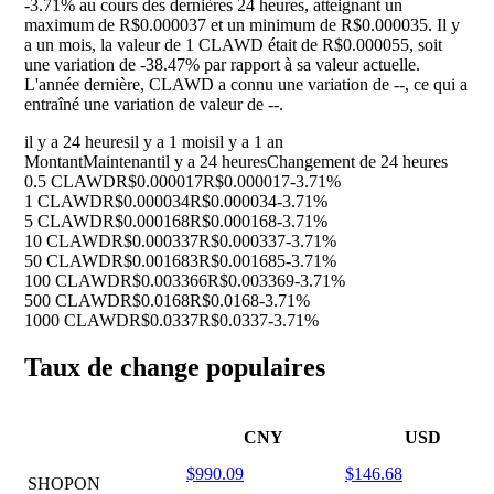
-3.71%
au cours des dernières 24 heures, atteignant un
maximum de R$0.000037 et un minimum de R$0.000035. Il y
a un mois, la valeur de 1 CLAWD était de R$0.000055, soit
une variation de
-38.47%
par rapport à sa valeur actuelle.
L'année dernière, CLAWD a connu une variation de
--
, ce qui a
entraîné une variation de valeur de
--
.
il y a 24 heures
il y a 1 mois
il y a 1 an
Montant
Maintenant
il y a 24 heures
Changement de 24 heures
0.5 CLAWD
R$0.000017
R$0.000017
-3.71%
1 CLAWD
R$0.000034
R$0.000034
-3.71%
5 CLAWD
R$0.000168
R$0.000168
-3.71%
10 CLAWD
R$0.000337
R$0.000337
-3.71%
50 CLAWD
R$0.001683
R$0.001685
-3.71%
100 CLAWD
R$0.003366
R$0.003369
-3.71%
500 CLAWD
R$0.0168
R$0.0168
-3.71%
1000 CLAWD
R$0.0337
R$0.0337
-3.71%
Taux de change populaires
CNY
USD
$990.09
$146.68
SHOPON