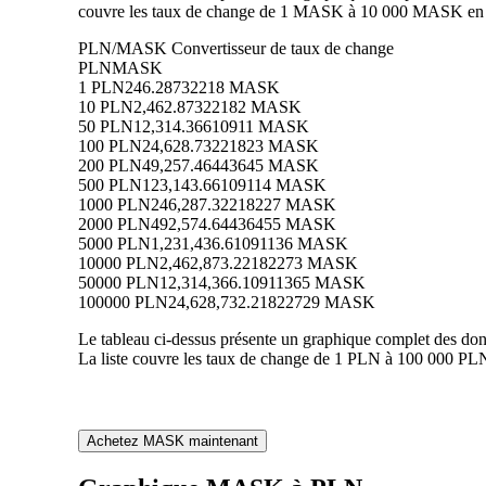
couvre les taux de change de 1 MASK à 10 000 MASK en PL
PLN/MASK Convertisseur de taux de change
PLN
MASK
1 PLN
246.28732218 MASK
10 PLN
2,462.87322182 MASK
50 PLN
12,314.36610911 MASK
100 PLN
24,628.73221823 MASK
200 PLN
49,257.46443645 MASK
500 PLN
123,143.66109114 MASK
1000 PLN
246,287.32218227 MASK
2000 PLN
492,574.64436455 MASK
5000 PLN
1,231,436.61091136 MASK
10000 PLN
2,462,873.22182273 MASK
50000 PLN
12,314,366.10911365 MASK
100000 PLN
24,628,732.21822729 MASK
Le tableau ci-dessus présente un graphique complet des do
La liste couvre les taux de change de 1 PLN à 100 000 PL
Achetez MASK maintenant