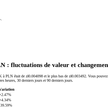
-
.
 : fluctuations de valeur et changeme
K à PLN était de zł0.004098 et le plus bas de zł0.003492. Vous pouvez 
heures, 30 derniers jours et 90 derniers jours.
Variation
+2.47%
+4.34%
-39.59%