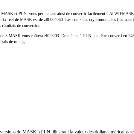
 de MASK et PLN, vous permettant ainsi de convertir facilement CATWIFMASK(
 le prix réel de MASK est de zł0.004060. Les cours des cryptomonnaies fluctua
s résultats de conversion.
chat de 5 MASK vous coûtera zł0.0203. De même, 1 PLN peut être converti 
 frais de minage.
ersions de MASK à PLN, illustrant la valeur des dollars américains sel