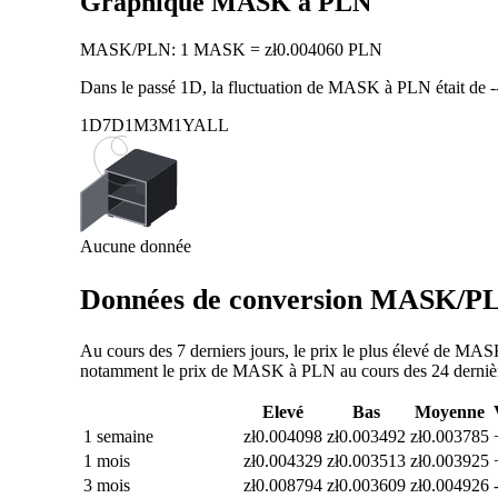
Graphique MASK à PLN
MASK
/
PLN
:
1 MASK = zł0.004060 PLN
Dans le passé 1D, la fluctuation de MASK à PLN était de
-
1D
7D
1M
3M
1Y
ALL
Aucune donnée
Données de conversion MASK/PLN
Au cours des 7 derniers jours, le prix le plus élevé de MAS
notamment le prix de MASK à PLN au cours des 24 dernières 
Elevé
Bas
Moyenne
1 semaine
zł0.004098
zł0.003492
zł0.003785
1 mois
zł0.004329
zł0.003513
zł0.003925
3 mois
zł0.008794
zł0.003609
zł0.004926