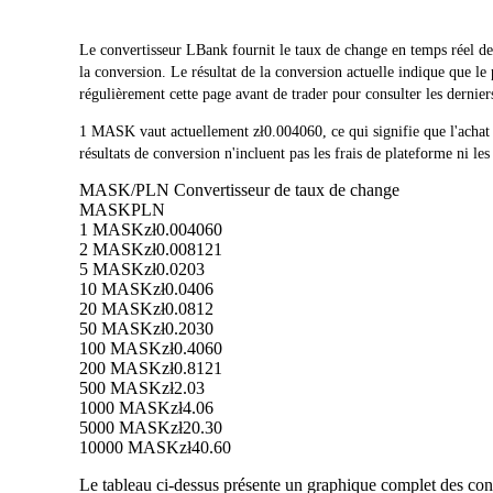
Le convertisseur LBank fournit le taux de change en temps réel
la conversion. Le résultat de la conversion actuelle indique que
régulièrement cette page avant de trader pour consulter les dernier
1 MASK vaut actuellement zł0.004060, ce qui signifie que l'a
résultats de conversion n'incluent pas les frais de plateforme ni les
MASK/PLN Convertisseur de taux de change
MASK
PLN
1 MASK
zł0.004060
2 MASK
zł0.008121
5 MASK
zł0.0203
10 MASK
zł0.0406
20 MASK
zł0.0812
50 MASK
zł0.2030
100 MASK
zł0.4060
200 MASK
zł0.8121
500 MASK
zł2.03
1000 MASK
zł4.06
5000 MASK
zł20.30
10000 MASK
zł40.60
Le tableau ci-dessus présente un graphique complet des conv