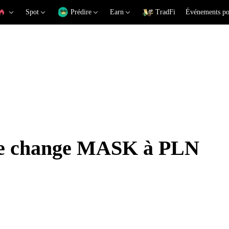
Spot
Prédire
Earn
TradFi
Événements po
 de change MASK à PLN