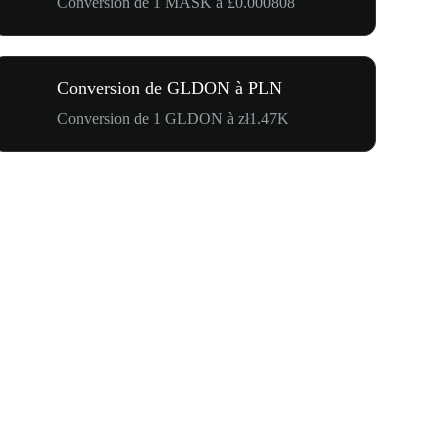
Conversion de 1 MASK à £0.000808
Conversion de GLDON à PLN
Conversion de 1 GLDON à zł1.47K
Carnaval 