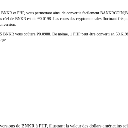
de BNKR et PHP, vous permettant ainsi de convertir facilement BANKRCOIN(BNK
 prix réel de BNKR est de ₱0.0198. Les cours des cryptomonnaies fluctuant fr
conversion.
 de 5 BNKR vous coûtera ₱0.0988. De même, 1 PHP peut être converti en 50.6
nage.
ersions de BNKR à PHP, illustrant la valeur des dollars américains selo