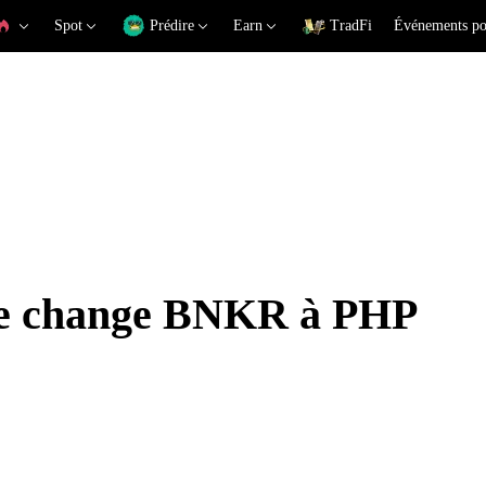
Spot
Prédire
Earn
TradFi
Événements po
 de change BNKR à PHP