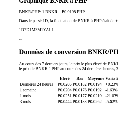
Graphique BNKR à PHP
BNKR
/
PHP
:
1 BNKR = ₱0.0198 PHP
Dans le passé 1D, la fluctuation de BNKR à PHP était de
+
1D
7D
1M
3M
1Y
ALL
--
--
--
Données de conversion BNKR/PHP
Au cours des 7 derniers jours, le prix le plus élevé de BN
le prix de BNKR à PHP au cours des 24 dernières heures, 30 
Elevé
Bas
Moyenne
Variat
Dernières 24 heures
₱0.0205
₱0.0182
₱0.0194
+8.23
1 semaine
₱0.0204
₱0.0176
₱0.0192
-1.63%
1 mois
₱0.0251
₱0.0177
₱0.0210
-21.03
3 mois
₱0.0444
₱0.0183
₱0.0262
-5.62%