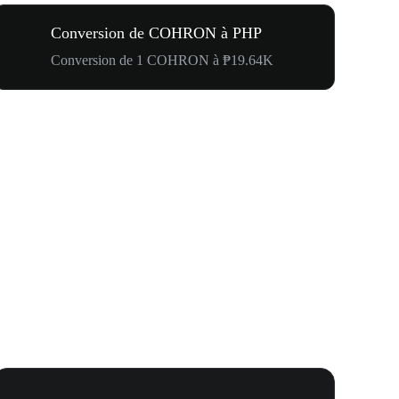
Conversion de COHRON à PHP
Conversion de 1 COHRON à ₱19.64K
Votre premi