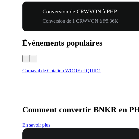
Conversion de CRWVON à PHP
Conversion de 1 CRWVON à ₱5.36K
Événements populaires
Carnaval de Cotation WOOF et QUID1
Comment convertir BNKR en P
En savoir plus