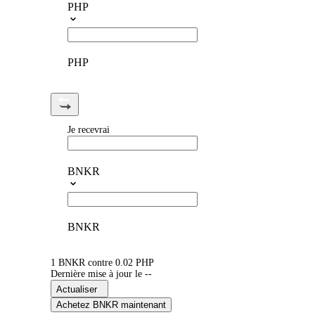
PHP
PHP
Je recevrai
BNKR
BNKR
1 BNKR contre 0.02 PHP
Dernière mise à jour le --
Actualiser
Achetez BNKR maintenant