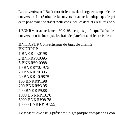
Le convertisseur LBank fournit le taux de change en temps réel 
conversion. Le résultat de la conversion actuelle indique que le
cette page avant de trader pour consulter les derniers résultats de 
1 BNKR vaut actuellement ₱0.0198, ce qui signifie que l'achat
conversion n'incluent pas les frais de plateforme ni les frais de mi
BNKR/PHP Convertisseur de taux de change
BNKR
PHP
1 BNKR
₱0.0198
2 BNKR
₱0.0395
5 BNKR
₱0.0988
10 BNKR
₱0.1976
20 BNKR
₱0.3951
50 BNKR
₱0.9878
100 BNKR
₱1.98
200 BNKR
₱3.95
500 BNKR
₱9.88
1000 BNKR
₱19.76
5000 BNKR
₱98.78
10000 BNKR
₱197.55
Le tableau ci-dessus présente un graphique complet des conv