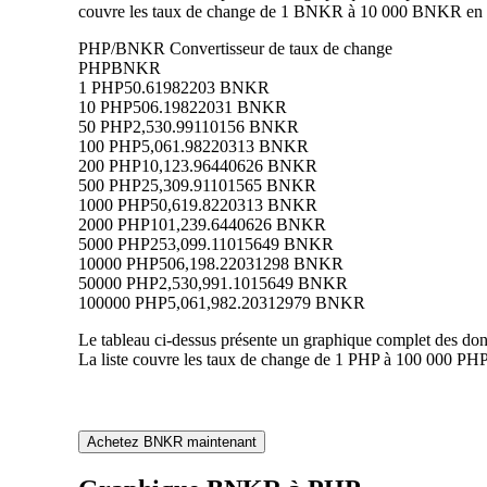
couvre les taux de change de 1 BNKR à 10 000 BNKR en PH
PHP/BNKR Convertisseur de taux de change
PHP
BNKR
1 PHP
50.61982203 BNKR
10 PHP
506.19822031 BNKR
50 PHP
2,530.99110156 BNKR
100 PHP
5,061.98220313 BNKR
200 PHP
10,123.96440626 BNKR
500 PHP
25,309.91101565 BNKR
1000 PHP
50,619.8220313 BNKR
2000 PHP
101,239.6440626 BNKR
5000 PHP
253,099.11015649 BNKR
10000 PHP
506,198.22031298 BNKR
50000 PHP
2,530,991.1015649 BNKR
100000 PHP
5,061,982.20312979 BNKR
Le tableau ci-dessus présente un graphique complet des do
La liste couvre les taux de change de 1 PHP à 100 000 PH
Achetez BNKR maintenant