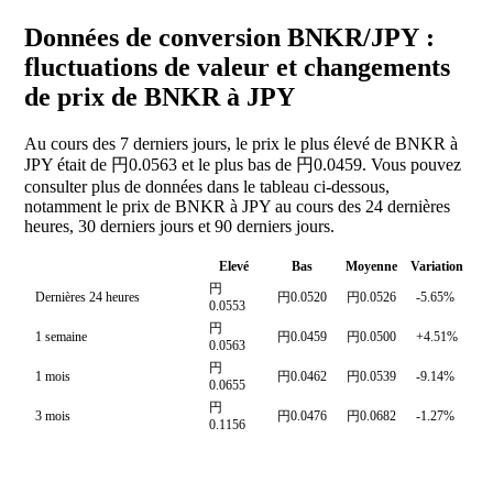
Données de conversion BNKR/JPY :
fluctuations de valeur et changements
de prix de BNKR à JPY
Au cours des 7 derniers jours, le prix le plus élevé de BNKR à
JPY était de 円0.0563 et le plus bas de 円0.0459. Vous pouvez
consulter plus de données dans le tableau ci-dessous,
notamment le prix de BNKR à JPY au cours des 24 dernières
heures, 30 derniers jours et 90 derniers jours.
Elevé
Bas
Moyenne
Variation
円
Dernières 24 heures
円0.0520
円0.0526
-5.65%
0.0553
円
1 semaine
円0.0459
円0.0500
+4.51%
0.0563
円
1 mois
円0.0462
円0.0539
-9.14%
0.0655
円
3 mois
円0.0476
円0.0682
-1.27%
0.1156