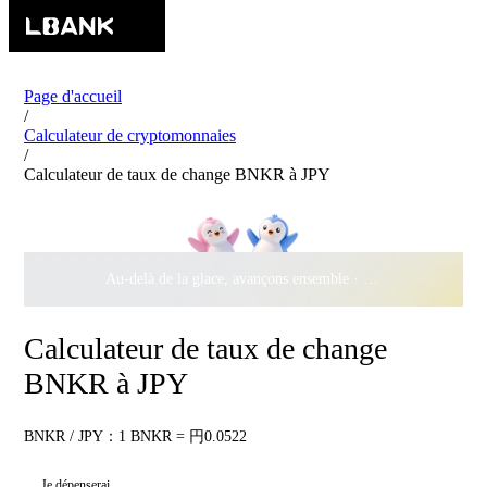
Page d'accueil
/
Calculateur de cryptomonnaies
/
Calculateur de taux de change BNKR à JPY
Au-delà de la glace, avançons ensemble ·
500 000 $
de récomp
Calculateur de taux de change
BNKR à JPY
BNKR / JPY：1 BNKR = 円0.0522
Je dépenserai