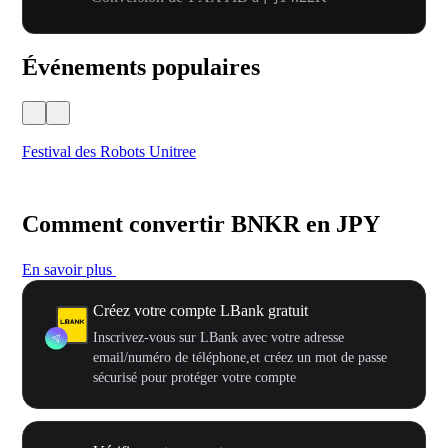
Événements populaires
Festival des Robots Unitree
500
Comment convertir BNKR en JPY
En savoir plus
Créez votre compte LBank gratuit
Inscrivez-vous sur LBank avec votre adresse
email/numéro de téléphone,et créez un mot de passe
sécurisé pour protéger votre compte