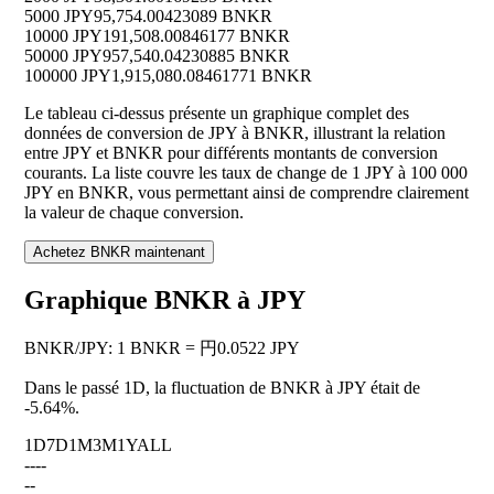
5000 JPY
95,754.00423089 BNKR
10000 JPY
191,508.00846177 BNKR
50000 JPY
957,540.04230885 BNKR
100000 JPY
1,915,080.08461771 BNKR
Le tableau ci-dessus présente un graphique complet des
données de conversion de JPY à BNKR, illustrant la relation
entre JPY et BNKR pour différents montants de conversion
courants. La liste couvre les taux de change de 1 JPY à 100 000
JPY en BNKR, vous permettant ainsi de comprendre clairement
la valeur de chaque conversion.
Achetez BNKR maintenant
Graphique BNKR à JPY
BNKR
/
JPY
:
1 BNKR = 円0.0522 JPY
Dans le passé 1D, la fluctuation de BNKR à JPY était de
-5.64%
.
1D
7D
1M
3M
1Y
ALL
--
--
--