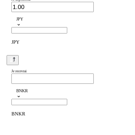
JPY
JPY
Je recevrai
BNKR
BNKR