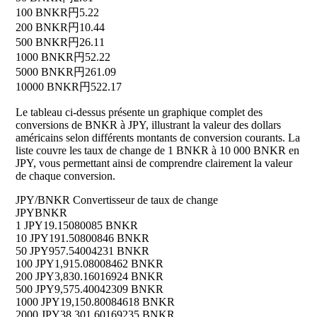
100 BNKR
円5.22
200 BNKR
円10.44
500 BNKR
円26.11
1000 BNKR
円52.22
5000 BNKR
円261.09
10000 BNKR
円522.17
Le tableau ci-dessus présente un graphique complet des
conversions de BNKR à JPY, illustrant la valeur des dollars
américains selon différents montants de conversion courants. La
liste couvre les taux de change de 1 BNKR à 10 000 BNKR en
JPY, vous permettant ainsi de comprendre clairement la valeur
de chaque conversion.
JPY/BNKR Convertisseur de taux de change
JPY
BNKR
1 JPY
19.15080085 BNKR
10 JPY
191.50800846 BNKR
50 JPY
957.54004231 BNKR
100 JPY
1,915.08008462 BNKR
200 JPY
3,830.16016924 BNKR
500 JPY
9,575.40042309 BNKR
1000 JPY
19,150.80084618 BNKR
2000 JPY
38,301.60169235 BNKR