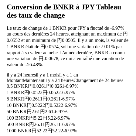
Conversion de BNKR à JPY Tableau
des taux de change
Le taux de change de 1 BNKR pour JPY a fluctué de
-6.97%
au cours des dernières 24 heures, atteignant un maximum de 円
0.0552 et un minimum de 円0.0505. Il y a un mois, la valeur de
1 BNKR était de 円0.0574, soit une variation de
-9.01%
par
rapport à sa valeur actuelle. L'année dernière, BNKR a connu
une variation de 円-0.0678, ce qui a entraîné une variation de
valeur de
-56.48%
.
il y a 24 heures
il y a 1 mois
il y a 1 an
Montant
Maintenant
il y a 24 heures
Changement de 24 heures
0.5 BNKR
円0.0261
円0.0261
-6.97%
1 BNKR
円0.0522
円0.0522
-6.97%
5 BNKR
円0.2611
円0.2611
-6.97%
10 BNKR
円0.5222
円0.5222
-6.97%
50 BNKR
円2.61
円2.61
-6.97%
100 BNKR
円5.22
円5.22
-6.97%
500 BNKR
円26.11
円26.11
-6.97%
1000 BNKR
円52.22
円52.22
-6.97%