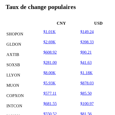
Taux de change populaires
CNY
USD
$1.01K
$149.24
SHOPON
$2.69K
$398.33
GLDON
$608.92
$90.21
AXTIB
$281.00
$41.63
SOXSB
$8.00K
$1.18K
LLYON
$5.93K
$878.03
MUON
$577.11
$85.50
COPXON
$681.55
$100.97
INTCON
$550.52
$81.56