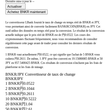
Dernière mise à jour le --
Actualiser
Achetez BNKR maintenant
Le convertisseur LBank fournit le taux de change en temps réel de BNKR et JPY,
vous permettant ainsi de convertir facilement BANKRCOIN(BNKR) en JPY. Cet
outil utilise des données en temps réel pour la conversion. Le résultat de la conversion
actuelle indique que le prix réel de BNKR est de 円0.0522. Les cours des
cryptomonnaies fluctuant fréquemment, nous vous recommandons de consulter
régulièrement cette page avant de trader pour consulter les derniers résultats de
conversion.
1 BNKR vaut actuellement 円0.0522, ce qui signifie que l'achat de 5 BNKR vous
coûtera 円0.2611. De même, 1 JPY peut être converti en 19.15080085 BNKR et 50
JPY en 957.5400425 BNKR. Ces résultats de conversion n'incluent pas les frais de
plateforme ni les frais de minage.
BNKR/JPY Convertisseur de taux de change
BNKR
JPY
1 BNKR
円0.0522
2 BNKR
円0.1044
5 BNKR
円0.2611
10 BNKR
円0.5222
20 BNKR
円1.04
50 BNKR
円2.61