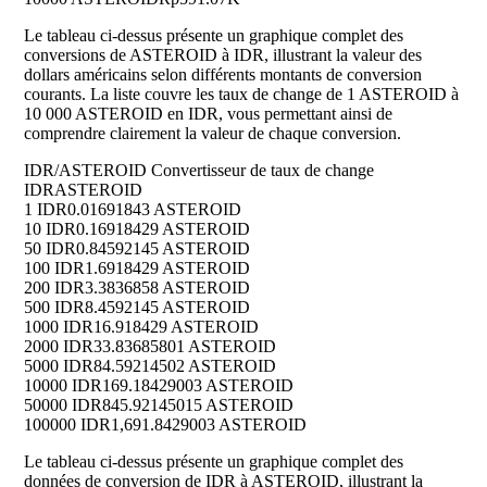
Le tableau ci-dessus présente un graphique complet des
conversions de ASTEROID à IDR, illustrant la valeur des
dollars américains selon différents montants de conversion
courants. La liste couvre les taux de change de 1 ASTEROID à
10 000 ASTEROID en IDR, vous permettant ainsi de
comprendre clairement la valeur de chaque conversion.
IDR/ASTEROID Convertisseur de taux de change
IDR
ASTEROID
1 IDR
0.01691843 ASTEROID
10 IDR
0.16918429 ASTEROID
50 IDR
0.84592145 ASTEROID
100 IDR
1.6918429 ASTEROID
200 IDR
3.3836858 ASTEROID
500 IDR
8.4592145 ASTEROID
1000 IDR
16.918429 ASTEROID
2000 IDR
33.83685801 ASTEROID
5000 IDR
84.59214502 ASTEROID
10000 IDR
169.18429003 ASTEROID
50000 IDR
845.92145015 ASTEROID
100000 IDR
1,691.8429003 ASTEROID
Le tableau ci-dessus présente un graphique complet des
données de conversion de IDR à ASTEROID, illustrant la