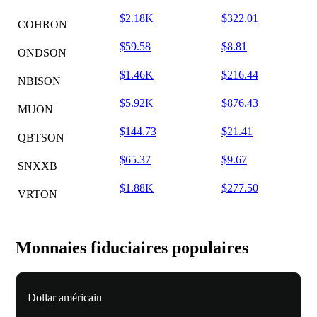
$2.18K
$322.01
COHRON
$59.58
$8.81
ONDSON
$1.46K
$216.44
NBISON
$5.92K
$876.43
MUON
$144.73
$21.41
QBTSON
$65.37
$9.67
SNXXB
$1.88K
$277.50
VRTON
Monnaies fiduciaires populaires
Dollar américain