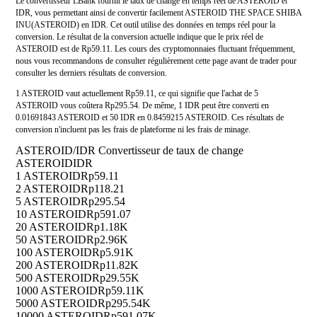
Le convertisseur LBank fournit le taux de change en temps réel de ASTEROID et
IDR, vous permettant ainsi de convertir facilement ASTEROID THE SPACE SHIBA
INU(ASTEROID) en IDR. Cet outil utilise des données en temps réel pour la
conversion. Le résultat de la conversion actuelle indique que le prix réel de
ASTEROID est de Rp59.11. Les cours des cryptomonnaies fluctuant fréquemment,
nous vous recommandons de consulter régulièrement cette page avant de trader pour
consulter les derniers résultats de conversion.
1 ASTEROID vaut actuellement Rp59.11, ce qui signifie que l'achat de 5
ASTEROID vous coûtera Rp295.54. De même, 1 IDR peut être converti en
0.01691843 ASTEROID et 50 IDR en 0.8459215 ASTEROID. Ces résultats de
conversion n'incluent pas les frais de plateforme ni les frais de minage.
ASTEROID/IDR Convertisseur de taux de change
ASTEROID
IDR
1 ASTEROID
Rp59.11
2 ASTEROID
Rp118.21
5 ASTEROID
Rp295.54
10 ASTEROID
Rp591.07
20 ASTEROID
Rp1.18K
50 ASTEROID
Rp2.96K
100 ASTEROID
Rp5.91K
200 ASTEROID
Rp11.82K
500 ASTEROID
Rp29.55K
1000 ASTEROID
Rp59.11K
5000 ASTEROID
Rp295.54K
10000 ASTEROID
Rp591.07K