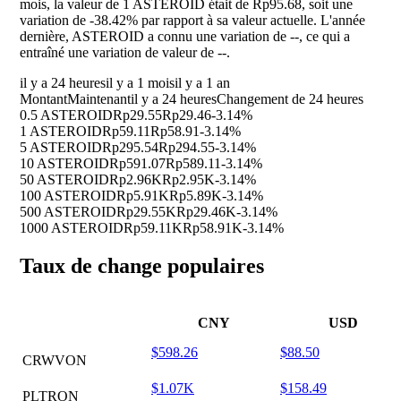
mois, la valeur de 1 ASTEROID était de Rp95.68, soit une
variation de
-38.42%
par rapport à sa valeur actuelle. L'année
dernière, ASTEROID a connu une variation de
--
, ce qui a
entraîné une variation de valeur de
--
.
il y a 24 heures
il y a 1 mois
il y a 1 an
Montant
Maintenant
il y a 24 heures
Changement de 24 heures
0.5 ASTEROID
Rp29.55
Rp29.46
-3.14%
1 ASTEROID
Rp59.11
Rp58.91
-3.14%
5 ASTEROID
Rp295.54
Rp294.55
-3.14%
10 ASTEROID
Rp591.07
Rp589.11
-3.14%
50 ASTEROID
Rp2.96K
Rp2.95K
-3.14%
100 ASTEROID
Rp5.91K
Rp5.89K
-3.14%
500 ASTEROID
Rp29.55K
Rp29.46K
-3.14%
1000 ASTEROID
Rp59.11K
Rp58.91K
-3.14%
Taux de change populaires
CNY
USD
$598.26
$88.50
CRWVON
$1.07K
$158.49
PLTRON