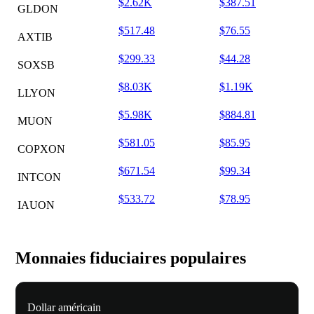
$2.62K
$387.51
GLDON
$517.48
$76.55
AXTIB
$299.33
$44.28
SOXSB
$8.03K
$1.19K
LLYON
$5.98K
$884.81
MUON
$581.05
$85.95
COPXON
$671.54
$99.34
INTCON
$533.72
$78.95
IAUON
Monnaies fiduciaires populaires
Dollar américain