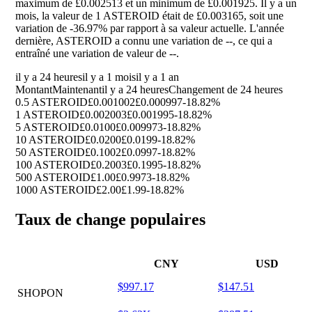
maximum de £0.002513 et un minimum de £0.001925. Il y a un
mois, la valeur de 1 ASTEROID était de £0.003165, soit une
variation de
-36.97%
par rapport à sa valeur actuelle. L'année
dernière, ASTEROID a connu une variation de
--
, ce qui a
entraîné une variation de valeur de
--
.
il y a 24 heures
il y a 1 mois
il y a 1 an
Montant
Maintenant
il y a 24 heures
Changement de 24 heures
0.5 ASTEROID
£0.001002
£0.000997
-18.82%
1 ASTEROID
£0.002003
£0.001995
-18.82%
5 ASTEROID
£0.0100
£0.009973
-18.82%
10 ASTEROID
£0.0200
£0.0199
-18.82%
50 ASTEROID
£0.1002
£0.0997
-18.82%
100 ASTEROID
£0.2003
£0.1995
-18.82%
500 ASTEROID
£1.00
£0.9973
-18.82%
1000 ASTEROID
£2.00
£1.99
-18.82%
Taux de change populaires
CNY
USD
$997.17
$147.51
SHOPON