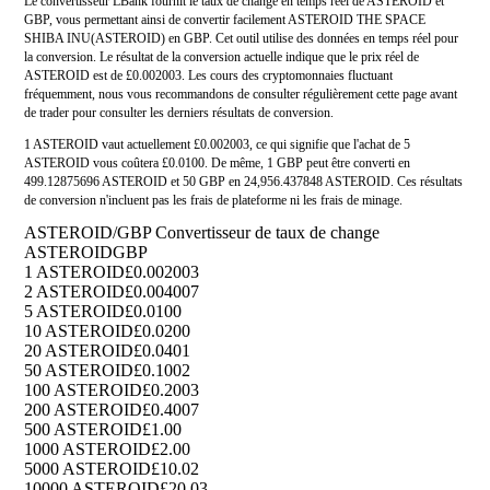
Le convertisseur LBank fournit le taux de change en temps réel de ASTEROID et
GBP, vous permettant ainsi de convertir facilement ASTEROID THE SPACE
SHIBA INU(ASTEROID) en GBP. Cet outil utilise des données en temps réel pour
la conversion. Le résultat de la conversion actuelle indique que le prix réel de
ASTEROID est de £0.002003. Les cours des cryptomonnaies fluctuant
fréquemment, nous vous recommandons de consulter régulièrement cette page avant
de trader pour consulter les derniers résultats de conversion.
1 ASTEROID vaut actuellement £0.002003, ce qui signifie que l'achat de 5
ASTEROID vous coûtera £0.0100. De même, 1 GBP peut être converti en
499.12875696 ASTEROID et 50 GBP en 24,956.437848 ASTEROID. Ces résultats
de conversion n'incluent pas les frais de plateforme ni les frais de minage.
ASTEROID/GBP Convertisseur de taux de change
ASTEROID
GBP
1 ASTEROID
£0.002003
2 ASTEROID
£0.004007
5 ASTEROID
£0.0100
10 ASTEROID
£0.0200
20 ASTEROID
£0.0401
50 ASTEROID
£0.1002
100 ASTEROID
£0.2003
200 ASTEROID
£0.4007
500 ASTEROID
£1.00
1000 ASTEROID
£2.00
5000 ASTEROID
£10.02
10000 ASTEROID
£20.03