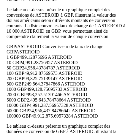
Le tableau ci-dessus présente un graphique complet des
conversions de ASTEROID à GBP, illustrant la valeur des
dollars américains selon différents montants de conversion
courants. La liste couvre les taux de change de 1 ASTEROID à
10 000 ASTEROID en GBP, vous permettant ainsi de
comprendre clairement la valeur de chaque conversion.
GBP/ASTEROID Convertisseur de taux de change
GBP
ASTEROID
1 GBP
499.12875696 ASTEROID
10 GBP
4,991.28756957 ASTEROID
50 GBP
24,956.43784787 ASTEROID
100 GBP
49,912.87569573 ASTEROID
200 GBP
99,825.75139147 ASTEROID
500 GBP
249,564.37847866 ASTEROID
1000 GBP
499,128.75695733 ASTEROID
2000 GBP
998,257.51391466 ASTEROID
5000 GBP
2,495,643.78478664 ASTEROID
10000 GBP
4,991,287.56957328 ASTEROID
50000 GBP
24,956,437.84786642 ASTEROID
100000 GBP
49,912,875.69573284 ASTEROID
Le tableau ci-dessus présente un graphique complet des
données de conversion de GBP à ASTEROID, illustrant la