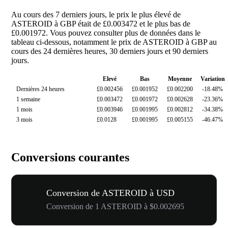
Au cours des 7 derniers jours, le prix le plus élevé de
ASTEROID à GBP était de £0.003472 et le plus bas de
£0.001972. Vous pouvez consulter plus de données dans le
tableau ci-dessous, notamment le prix de ASTEROID à GBP au
cours des 24 dernières heures, 30 derniers jours et 90 derniers
jours.
Elevé
Bas
Moyenne
Variation
Dernières 24 heures
£0.002456
£0.001952
£0.002200
-18.48%
1 semaine
£0.003472
£0.001972
£0.002628
-23.36%
1 mois
£0.003946
£0.001995
£0.002812
-34.38%
3 mois
£0.0128
£0.001995
£0.005155
-46.47%
Conversions courantes
Conversion de ASTEROID à USD
Conversion de 1 ASTEROID à $0.002695