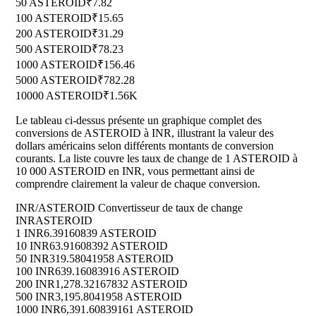
50 ASTEROID
₹7.82
100 ASTEROID
₹15.65
200 ASTEROID
₹31.29
500 ASTEROID
₹78.23
1000 ASTEROID
₹156.46
5000 ASTEROID
₹782.28
10000 ASTEROID
₹1.56K
Le tableau ci-dessus présente un graphique complet des
conversions de ASTEROID à INR, illustrant la valeur des
dollars américains selon différents montants de conversion
courants. La liste couvre les taux de change de 1 ASTEROID à
10 000 ASTEROID en INR, vous permettant ainsi de
comprendre clairement la valeur de chaque conversion.
INR/ASTEROID Convertisseur de taux de change
INR
ASTEROID
1 INR
6.39160839 ASTEROID
10 INR
63.91608392 ASTEROID
50 INR
319.58041958 ASTEROID
100 INR
639.16083916 ASTEROID
200 INR
1,278.32167832 ASTEROID
500 INR
3,195.8041958 ASTEROID
1000 INR
6,391.60839161 ASTEROID