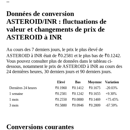
--
Données de conversion
ASTEROID/INR : fluctuations de
valeur et changements de prix de
ASTEROID à INR
Au cours des 7 derniers jours, le prix le plus élevé de
ASTEROID à INR était de ₹0.2581 et le plus bas de ₹0.1242.
Vous pouvez consulter plus de données dans le tableau ci-
dessous, notamment le prix de ASTEROID à INR au cours des
24 dernières heures, 30 derniers jours et 90 derniers jours.
Elevé
Bas
Moyenne
Variation
Dernières 24 heures
₹0.1960
₹0.1412
₹0.1675
-20.03%
1 semaine
₹0.2581
₹0.1242
₹0.1655
+9.30%
1 mois
₹0.2550
₹0.0880
₹0.1469
+75.45%
3 mois
₹0.5880
₹0.0946
₹0.2809
-67.59%
Conversions courantes