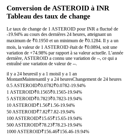
Conversion de ASTEROID à INR
Tableau des taux de change
Le taux de change de 1 ASTEROID pour INR a fluctué de
-19.94%
au cours des dernières 24 heures, atteignant un
maximum de ₹0.1950 et un minimum de ₹0.1284. Il y a un
mois, la valeur de 1 ASTEROID était de ₹0.0894, soit une
variation de
+74.98%
par rapport à sa valeur actuelle. L'année
dernière, ASTEROID a connu une variation de
--
, ce qui a
entraîné une variation de valeur de
--
.
il y a 24 heures
il y a 1 mois
il y a 1 an
Montant
Maintenant
il y a 24 heures
Changement de 24 heures
0.5 ASTEROID
₹0.0782
₹0.0782
-19.94%
1 ASTEROID
₹0.1565
₹0.1565
-19.94%
5 ASTEROID
₹0.7823
₹0.7823
-19.94%
10 ASTEROID
₹1.56
₹1.56
-19.94%
50 ASTEROID
₹7.82
₹7.82
-19.94%
100 ASTEROID
₹15.65
₹15.65
-19.94%
500 ASTEROID
₹78.23
₹78.23
-19.94%
1000 ASTEROID
₹156.46
₹156.46
-19.94%