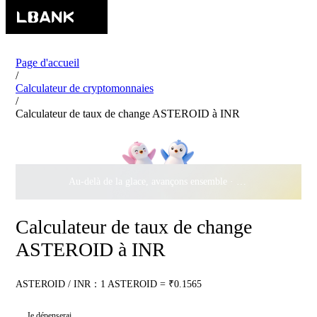
Page d'accueil
/
Calculateur de cryptomonnaies
/
Calculateur de taux de change ASTEROID à INR
Au-delà de la glace, avançons ensemble ·
500 000 $
de récomp
Calculateur de taux de change
ASTEROID à INR
ASTEROID / INR：1 ASTEROID = ₹0.1565
Je dépenserai