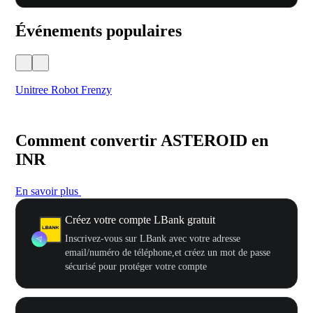
Événements populaires
Unitree Robot Frenzy
$50
Comment convertir ASTEROID en
INR
En savoir plus
Créez votre compte LBank gratuit
Inscrivez-vous sur LBank avec votre adresse
email/numéro de téléphone,et créez un mot de passe
sécurisé pour protéger votre compte