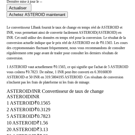
Dernière mise à jour le --
Actualiser
Achetez ASTEROID maintenant
Le convertisseur LBank fournit le taux de change en temps réel de ASTEROID et
INR, vous permettant ainsi de convertir facilement ASTEROID(ASTEROID) en
INR. Cet outil utilise des données en temps réel pour la conversion. Le résultat de la
conversion actuelle indique que le prix réel de ASTEROID est de ₹0.1565. Les cours
des cryptomonnaies fluctuant fréquemment, nous vous recommandons de consulter
régulièrement cette page avant de trader pour consulter les derniers résultats de
conversion.
1 ASTEROID vaut actuellement ₹0.1565, ce qui signifie que l'achat de 5 ASTEROID
vous coûtera ₹0.7823. De même, 1 INR peut être converti en 6.39160839
ASTEROID et 50 INR en 319.5804195 ASTEROID. Ces résultats de conversion
n'incluent pas les frais de plateforme ni les frais de minage.
ASTEROID/INR Convertisseur de taux de change
ASTEROID
INR
1 ASTEROID
₹0.1565
2 ASTEROID
₹0.3129
5 ASTEROID
₹0.7823
10 ASTEROID
₹1.56
20 ASTEROID
₹3.13