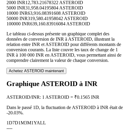
2000 INR
12,783.21678322 ASTEROID
5000 INR
31,958.04195804 ASTEROID
10000 INR
63,916.08391608 ASTEROID
50000 INR
319,580.41958042 ASTEROID
100000 INR
639,160.83916084 ASTEROID
Le tableau ci-dessus présente un graphique complet des
données de conversion de INR à ASTEROID, illustrant la
relation entre INR et ASTEROID pour différents montants de
conversion courants. La liste couvre les taux de change de 1
INR à 100 000 INR en ASTEROID, vous permettant ainsi de
comprendre clairement la valeur de chaque conversion.
Achetez ASTEROID maintenant
Graphique ASTEROID à INR
ASTEROID
/
INR
:
1 ASTEROID = ₹0.1565 INR
Dans le passé 1D, la fluctuation de ASTEROID à INR était de
-20.03%
.
1D
7D
1M
3M
1Y
ALL
--
--