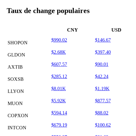
Taux de change populaires
CNY
USD
$990.02
$146.67
SHOPON
$2.68K
$397.40
GLDON
$607.57
$90.01
AXTIB
$285.12
$42.24
SOXSB
$8.01K
$1.19K
LLYON
$5.92K
$877.57
MUON
$594.14
$88.02
COPXON
$679.19
$100.62
INTCON