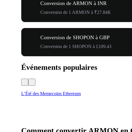
Conversion de ARMON à INR
Conversion de 1 ARMON à ₹27.84K
Conversion de SHOPON à GBP
Conversion de 1 SHOPON à £109.43
Événements populaires
L’Été des Memecoins Ethereum
Comment convertir ARMON en