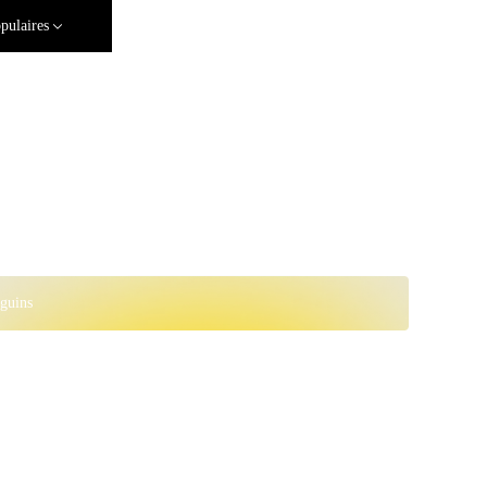
pulaires
guins