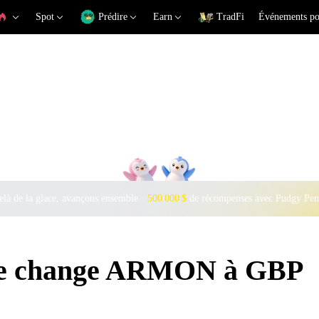
Spot
Prédire
Earn
TradFi
Événements po
là de la glace, avançons ensemble ·
500 000 $
de récompenses avec Pudgy Pen
 de change ARMON à GBP