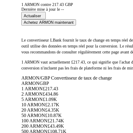
1 ARMON contre 217.43 GBP
Dernière mise à jour le --
Actualiser
Achetez ARMON maintenant
Le convertisseur LBank fournit le taux de change en temps
outil utilise des données en temps réel pour la conversion. Le ré
vous recommandons de consulter régulièrement cette page avant de t
1 ARMON vaut actuellement £217.43, ce qui signifie que l'ach
conversion n'incluent pas les frais de plateforme ni les frais de mi
ARMON/GBP Convertisseur de taux de change
ARMON
GBP
1 ARMON
£217.43
2 ARMON
£434.86
5 ARMON
£1.09K
10 ARMON
£2.17K
20 ARMON
£4.35K
50 ARMON
£10.87K
100 ARMON
£21.74K
200 ARMON
£43.49K
500 ARMON
£108.71K