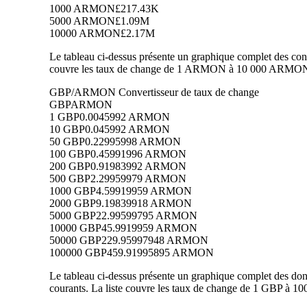
1000 ARMON
£217.43K
5000 ARMON
£1.09M
10000 ARMON
£2.17M
Le tableau ci-dessus présente un graphique complet des con
couvre les taux de change de 1 ARMON à 10 000 ARMON en
GBP/ARMON Convertisseur de taux de change
GBP
ARMON
1 GBP
0.0045992 ARMON
10 GBP
0.045992 ARMON
50 GBP
0.22995998 ARMON
100 GBP
0.45991996 ARMON
200 GBP
0.91983992 ARMON
500 GBP
2.29959979 ARMON
1000 GBP
4.59919959 ARMON
2000 GBP
9.19839918 ARMON
5000 GBP
22.99599795 ARMON
10000 GBP
45.9919959 ARMON
50000 GBP
229.95997948 ARMON
100000 GBP
459.91995895 ARMON
Le tableau ci-dessus présente un graphique complet des d
courants. La liste couvre les taux de change de 1 GBP à 