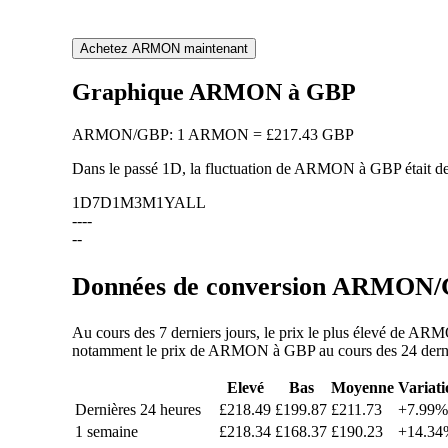
Achetez ARMON maintenant
Graphique ARMON à GBP
ARMON
/
GBP
:
1 ARMON = £217.43 GBP
Dans le passé 1D, la fluctuation de ARMON à GBP était d
1D
7D
1M
3M
1Y
ALL
--
--
--
Données de conversion ARMON/GB
Au cours des 7 derniers jours, le prix le plus élevé de AR
notamment le prix de ARMON à GBP au cours des 24 dernière
Elevé
Bas
Moyenne
Variati
Dernières 24 heures
£218.49
£199.87
£211.73
+7.99%
1 semaine
£218.34
£168.37
£190.23
+14.34