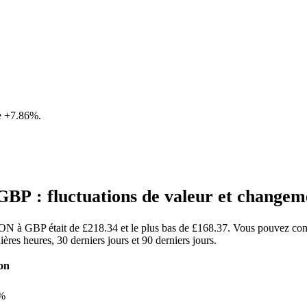
e
+7.86%
.
P : fluctuations de valeur et chang
MON à GBP était de £218.34 et le plus bas de £168.37. Vous pouvez cons
s heures, 30 derniers jours et 90 derniers jours.
on
%