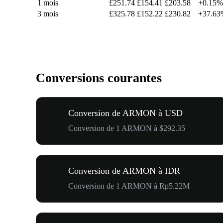
1 mois
£251.74
£154.41
£203.58
+0.15%
3 mois
£325.78
£152.22
£230.82
+37.63
Conversions courantes
Conversion de ARMON à USD
Conversion de 1 ARMON à $292.35
Conversion de ARMON à IDR
Conversion de 1 ARMON à Rp5.22M