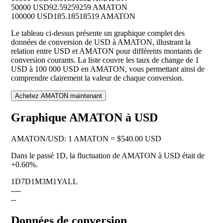
50000 USD
92.59259259 AMATON
100000 USD
185.18518519 AMATON
Le tableau ci-dessus présente un graphique complet des
données de conversion de USD à AMATON, illustrant la
relation entre USD et AMATON pour différents montants de
conversion courants. La liste couvre les taux de change de 1
USD à 100 000 USD en AMATON, vous permettant ainsi de
comprendre clairement la valeur de chaque conversion.
Achetez AMATON maintenant
Graphique AMATON à USD
AMATON
/
USD
:
1 AMATON = $540.00 USD
Dans le passé 1D, la fluctuation de AMATON à USD était de
+0.60%
.
1D
7D
1M
3M
1Y
ALL
--
--
--
Données de conversion