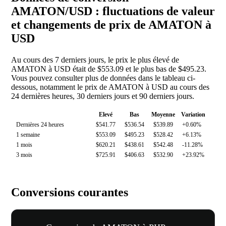
AMATON/USD : fluctuations de valeur
et changements de prix de AMATON à
USD
Au cours des 7 derniers jours, le prix le plus élevé de
AMATON à USD était de $553.09 et le plus bas de $495.23.
Vous pouvez consulter plus de données dans le tableau ci-
dessous, notamment le prix de AMATON à USD au cours des
24 dernières heures, 30 derniers jours et 90 derniers jours.
Elevé
Bas
Moyenne
Variation
Dernières 24 heures
$541.77
$536.54
$539.89
+0.60%
1 semaine
$553.09
$495.23
$528.42
+6.13%
1 mois
$620.21
$438.61
$542.48
-11.28%
3 mois
$725.91
$406.63
$532.90
+23.92%
Conversions courantes