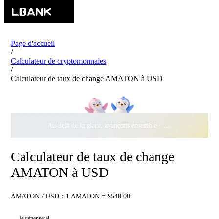
Page d'accueil
/
Calculateur de cryptomonnaies
/
Calculateur de taux de change AMATON à USD
Au-delà de la glace, avançons ensemble ·
500 000 $
de récomp
Calculateur de taux de change
AMATON à USD
AMATON / USD：1 AMATON = $540.00
Je dépenserai