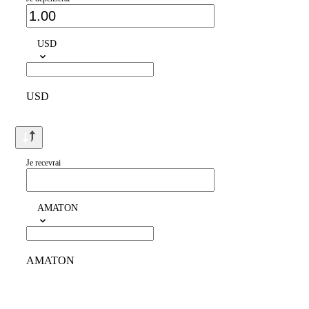
USD
USD
Je recevrai
AMATON
AMATON