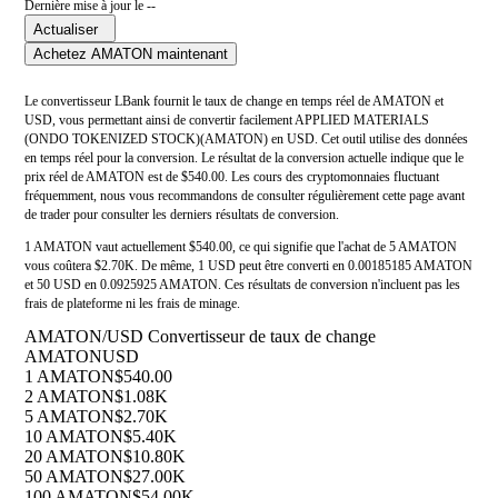
Dernière mise à jour le --
Actualiser
Achetez AMATON maintenant
Le convertisseur LBank fournit le taux de change en temps réel de AMATON et
USD, vous permettant ainsi de convertir facilement APPLIED MATERIALS
(ONDO TOKENIZED STOCK)(AMATON) en USD. Cet outil utilise des données
en temps réel pour la conversion. Le résultat de la conversion actuelle indique que le
prix réel de AMATON est de $540.00. Les cours des cryptomonnaies fluctuant
fréquemment, nous vous recommandons de consulter régulièrement cette page avant
de trader pour consulter les derniers résultats de conversion.
1 AMATON vaut actuellement $540.00, ce qui signifie que l'achat de 5 AMATON
vous coûtera $2.70K. De même, 1 USD peut être converti en 0.00185185 AMATON
et 50 USD en 0.0925925 AMATON. Ces résultats de conversion n'incluent pas les
frais de plateforme ni les frais de minage.
AMATON/USD Convertisseur de taux de change
AMATON
USD
1 AMATON
$540.00
2 AMATON
$1.08K
5 AMATON
$2.70K
10 AMATON
$5.40K
20 AMATON
$10.80K
50 AMATON
$27.00K
100 AMATON
$54.00K