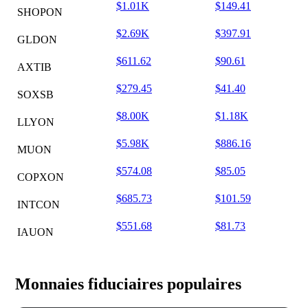
$1.01K
$149.41
SHOPON
$2.69K
$397.91
GLDON
$611.62
$90.61
AXTIB
$279.45
$41.40
SOXSB
$8.00K
$1.18K
LLYON
$5.98K
$886.16
MUON
$574.08
$85.05
COPXON
$685.73
$101.59
INTCON
$551.68
$81.73
IAUON
Monnaies fiduciaires populaires