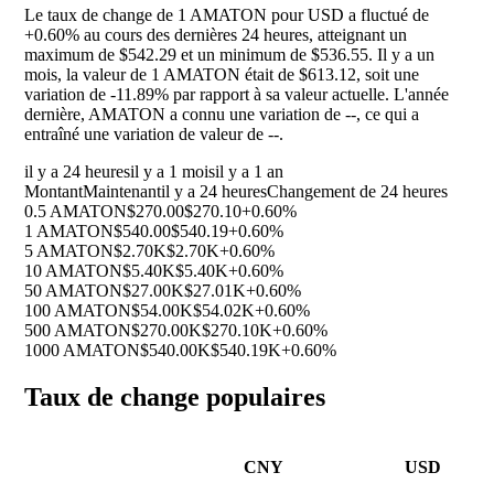
Le taux de change de 1 AMATON pour USD a fluctué de
+0.60%
au cours des dernières 24 heures, atteignant un
maximum de $542.29 et un minimum de $536.55. Il y a un
mois, la valeur de 1 AMATON était de $613.12, soit une
variation de
-11.89%
par rapport à sa valeur actuelle. L'année
dernière, AMATON a connu une variation de
--
, ce qui a
entraîné une variation de valeur de
--
.
il y a 24 heures
il y a 1 mois
il y a 1 an
Montant
Maintenant
il y a 24 heures
Changement de 24 heures
0.5 AMATON
$270.00
$270.10
+0.60%
1 AMATON
$540.00
$540.19
+0.60%
5 AMATON
$2.70K
$2.70K
+0.60%
10 AMATON
$5.40K
$5.40K
+0.60%
50 AMATON
$27.00K
$27.01K
+0.60%
100 AMATON
$54.00K
$54.02K
+0.60%
500 AMATON
$270.00K
$270.10K
+0.60%
1000 AMATON
$540.00K
$540.19K
+0.60%
Taux de change populaires
CNY
USD