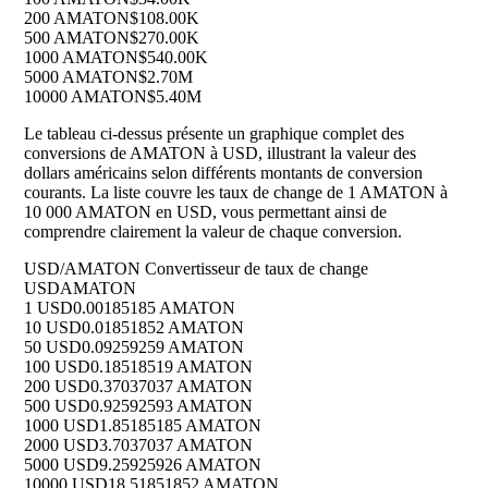
200 AMATON
$108.00K
500 AMATON
$270.00K
1000 AMATON
$540.00K
5000 AMATON
$2.70M
10000 AMATON
$5.40M
Le tableau ci-dessus présente un graphique complet des
conversions de AMATON à USD, illustrant la valeur des
dollars américains selon différents montants de conversion
courants. La liste couvre les taux de change de 1 AMATON à
10 000 AMATON en USD, vous permettant ainsi de
comprendre clairement la valeur de chaque conversion.
USD/AMATON Convertisseur de taux de change
USD
AMATON
1 USD
0.00185185 AMATON
10 USD
0.01851852 AMATON
50 USD
0.09259259 AMATON
100 USD
0.18518519 AMATON
200 USD
0.37037037 AMATON
500 USD
0.92592593 AMATON
1000 USD
1.85185185 AMATON
2000 USD
3.7037037 AMATON
5000 USD
9.25925926 AMATON
10000 USD
18.51851852 AMATON