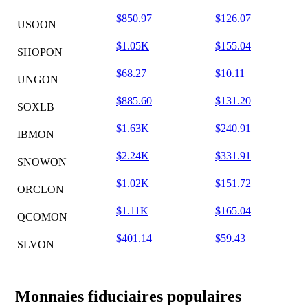
$850.97
$126.07
USOON
$1.05K
$155.04
SHOPON
$68.27
$10.11
UNGON
$885.60
$131.20
SOXLB
$1.63K
$240.91
IBMON
$2.24K
$331.91
SNOWON
$1.02K
$151.72
ORCLON
$1.11K
$165.04
QCOMON
$401.14
$59.43
SLVON
Monnaies fiduciaires populaires