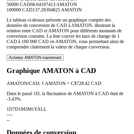
50000 CAD
68.64197413 AMATON
100000 CAD
137.28394825 AMATON
Le tableau ci-dessus présente un graphique complet des
données de conversion de CAD à AMATON, illustrant la
relation entre CAD et AMATON pour différents montants de
conversion courants. La liste couvre les taux de change de 1
CAD à 100 000 CAD en AMATON, vous permettant ainsi de
comprendre clairement la valeur de chaque conversion.
Achetez AMATON maintenant
Graphique AMATON à CAD
AMATON
/
CAD
:
1 AMATON = C$728.42 CAD
Dans le passé 1D, la fluctuation de AMATON à CAD était de
-3.43%
.
1D
7D
1M
3M
1Y
ALL
--
--
--
Données de conversion