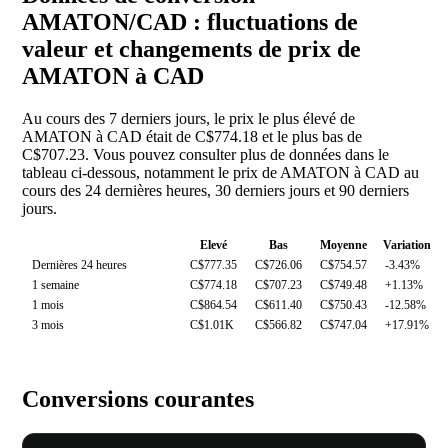
AMATON/CAD : fluctuations de
valeur et changements de prix de
AMATON à CAD
Au cours des 7 derniers jours, le prix le plus élevé de
AMATON à CAD était de C$774.18 et le plus bas de
C$707.23. Vous pouvez consulter plus de données dans le
tableau ci-dessous, notamment le prix de AMATON à CAD au
cours des 24 dernières heures, 30 derniers jours et 90 derniers
jours.
Elevé
Bas
Moyenne
Variation
Dernières 24 heures
C$777.35
C$726.06
C$754.57
-3.43%
1 semaine
C$774.18
C$707.23
C$749.48
+1.13%
1 mois
C$864.54
C$611.40
C$750.43
-12.58%
3 mois
C$1.01K
C$566.82
C$747.04
+17.91%
Conversions courantes