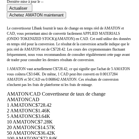
Dernière mise à jour le --
Actualiser
Achetez AMATON maintenant
Le convertisseur LBank fournit le taux de change en temps réel de AMATON et
CAD, vous permettant ainsi de convertir facilement APPLIED MATERIALS
(ONDO TOKENIZED STOCK)(AMATON) en CAD. Cet outil utilise des données
en temps réel pour la conversion. Le résultat de la conversion actuelle indique que le
prix réel de AMATON est de C$728.42. Les cours des cryptomonnaies fluctuant
fréquemment, nous vous recommandons de consulter régulièrement cette page avant
de trader pour consulter les derniers résultats de conversion.
1 AMATON vaut actuellement C$728.42, ce qui signifie que l'achat de 5 AMATON
vous coûtera C$3.64K. De même, 1 CAD peut être converti en 0.00137284
AMATON et 50 CAD en 0.068642 AMATON. Ces résultats de conversion
n'incluent pas les frais de plateforme ni les frais de minage.
AMATON/CAD Convertisseur de taux de change
AMATON
CAD
1 AMATON
C$728.42
2 AMATON
C$1.46K
5 AMATON
C$3.64K
10 AMATON
C$7.28K
20 AMATON
C$14.57K
50 AMATON
C$36.42K
100 AMATON
C$72.84K