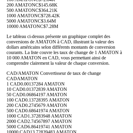
200 AMATON
C$145.68K
500 AMATON
C$364.21K
1000 AMATON
C$728.42K
5000 AMATON
C$3.64M
10000 AMATON
C$7.28M
Le tableau ci-dessus présente un graphique complet des
conversions de AMATON à CAD, illustrant la valeur des
dollars américains selon différents montants de conversion
courants. La liste couvre les taux de change de 1 AMATON à
10 000 AMATON en CAD, vous permettant ainsi de
comprendre clairement la valeur de chaque conversion.
CAD/AMATON Convertisseur de taux de change
CAD
AMATON
1 CAD
0.00137284 AMATON
10 CAD
0.01372839 AMATON
50 CAD
0.06864197 AMATON
100 CAD
0.13728395 AMATON
200 CAD
0.2745679 AMATON
500 CAD
0.68641974 AMATON
1000 CAD
1.37283948 AMATON
2000 CAD
2.74567897 AMATON
5000 CAD
6.86419741 AMATON
10000 CAD
13.72839483 AMATON