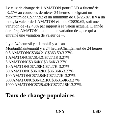
Le taux de change de 1 AMATON pour CAD a fluctué de
-3.27%
au cours des dernières 24 heures, atteignant un
maximum de C$777.92 et un minimum de C$725.87. Il y a un
mois, la valeur de 1 AMATON était de C$830.65, soit une
variation de
-12.45%
par rapport à sa valeur actuelle. L'année
dernière, AMATON a connu une variation de
--
, ce qui a
entraîné une variation de valeur de
--
.
il y a 24 heures
il y a 1 mois
il y a 1 an
Montant
Maintenant
il y a 24 heures
Changement de 24 heures
0.5 AMATON
C$364.21
C$363.59
-3.27%
1 AMATON
C$728.42
C$727.18
-3.27%
5 AMATON
C$3.64K
C$3.64K
-3.27%
10 AMATON
C$7.28K
C$7.27K
-3.27%
50 AMATON
C$36.42K
C$36.36K
-3.27%
100 AMATON
C$72.84K
C$72.72K
-3.27%
500 AMATON
C$364.21K
C$363.59K
-3.27%
1000 AMATON
C$728.42K
C$727.18K
-3.27%
Taux de change populaires
CNY
USD