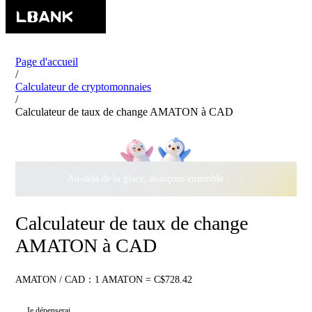
Page d'accueil
/
Calculateur de cryptomonnaies
/
Calculateur de taux de change AMATON à CAD
Au-delà de la glace, avançons ensemble ·
500 000 $
de récomp
Calculateur de taux de change
AMATON à CAD
AMATON / CAD：1 AMATON = C$728.42
Je dépenserai