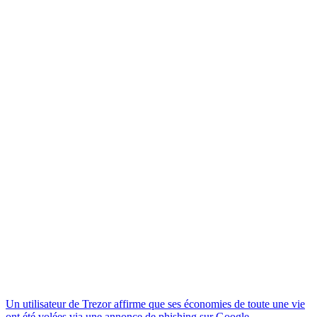
Un utilisateur de Trezor affirme que ses économies de toute une vie
ont été volées via une annonce de phishing sur Google