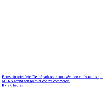
Bernstein privilégie CleanSpark pour son exécution en IA tandis que
MARA attend son premier contrat commercial
Il y a 6 heures