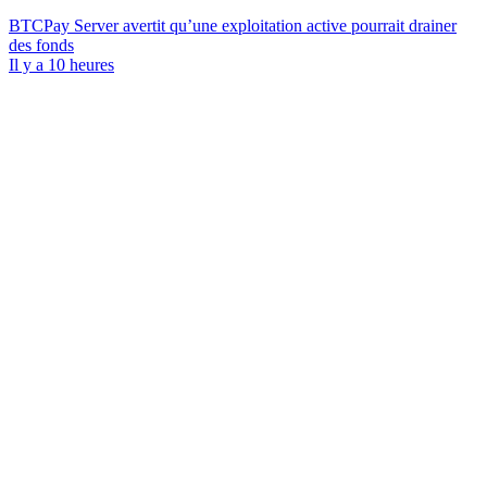
BTCPay Server avertit qu’une exploitation active pourrait drainer
des fonds
Il y a 10 heures