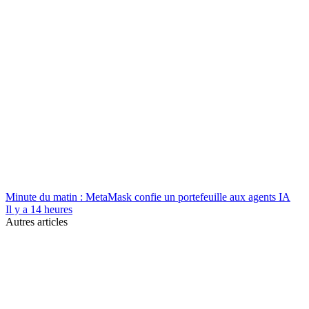
Minute du matin : MetaMask confie un portefeuille aux agents IA
Il y a 14 heures
Autres articles