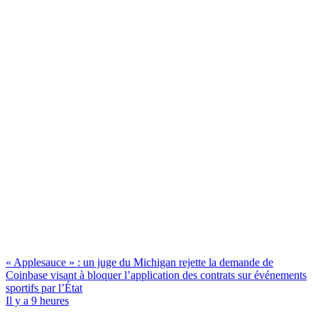
« Applesauce » : un juge du Michigan rejette la demande de
Coinbase visant à bloquer l’application des contrats sur événements
sportifs par l’État
Il y a 9 heures