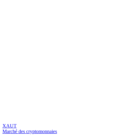
XAUT
Marché des cryptomonnaies
...