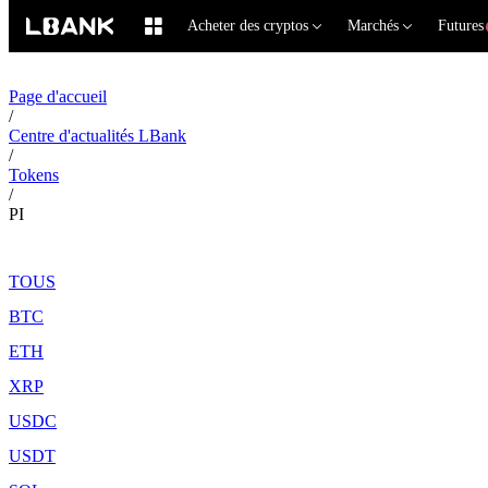
Acheter des cryptos
Marchés
Futures
Page d'accueil
/
Centre d'actualités LBank
/
Tokens
/
PI
TOUS
BTC
ETH
XRP
USDC
USDT