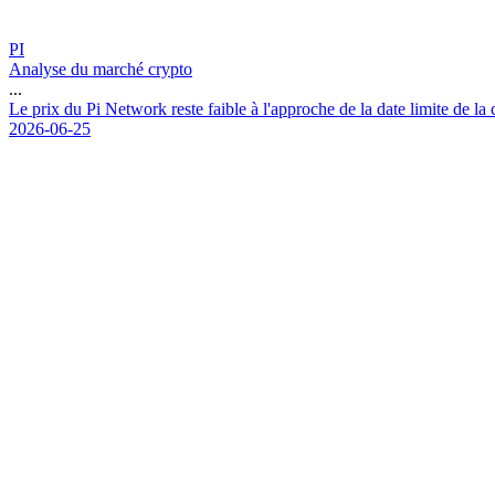
PI
Analyse du marché crypto
...
L
e
p
r
i
x
d
u
P
i
N
e
t
w
o
r
k
r
e
s
t
e
f
a
i
b
l
e
à
l
'
a
p
p
r
o
c
h
e
d
e
l
a
d
a
t
e
l
i
m
i
t
e
d
e
l
a
2026-06-25