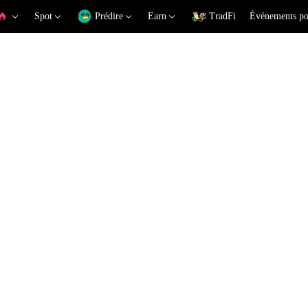
Spot
Prédire
Earn
TradFi
Événements po