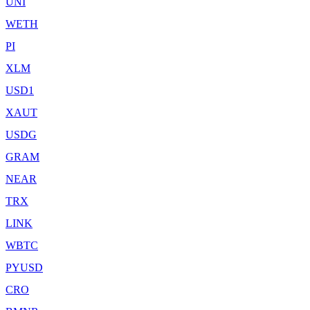
UNI
WETH
PI
XLM
USD1
XAUT
USDG
GRAM
NEAR
TRX
LINK
WBTC
PYUSD
CRO