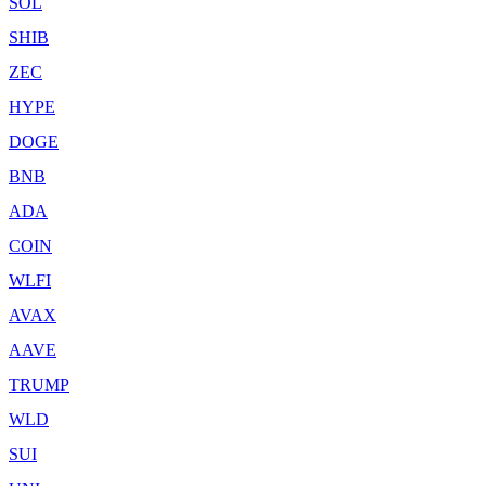
SOL
SHIB
ZEC
HYPE
DOGE
BNB
ADA
COIN
WLFI
AVAX
AAVE
TRUMP
WLD
SUI