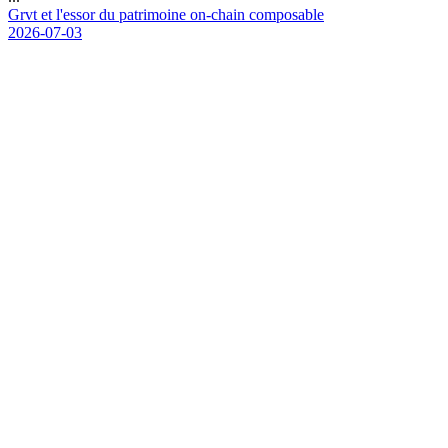
G
r
v
t
e
t
l
'
e
s
s
o
r
d
u
p
a
t
r
i
m
o
i
n
e
o
n
-
c
h
a
i
n
c
o
m
p
o
s
a
b
l
e
2026-07-03