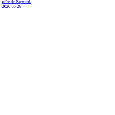
o
f
f
r
e
d
e
P
a
y
w
a
r
d
.
2026-06-26