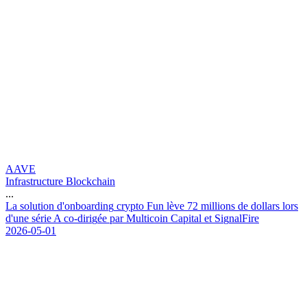
AAVE
Infrastructure Blockchain
...
L
a
s
o
l
u
t
i
o
n
d
'
o
n
b
o
a
r
d
i
n
g
c
r
y
p
t
o
F
u
n
l
è
v
e
7
2
m
i
l
l
i
o
n
s
d
e
d
o
l
l
a
r
s
l
o
r
s
d
'
u
n
e
s
é
r
i
e
A
c
o
-
d
i
r
i
g
é
e
p
a
r
M
u
l
t
i
c
o
i
n
C
a
p
i
t
a
l
e
t
S
i
g
n
a
l
F
i
r
e
2026-05-01