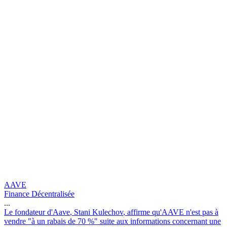
AAVE
Finance Décentralisée
...
L
e
f
o
n
d
a
t
e
u
r
d
'
A
a
v
e
,
S
t
a
n
i
K
u
l
e
c
h
o
v
,
a
f
f
i
r
m
e
q
u
'
A
A
V
E
n
'
e
s
t
p
a
s
à
v
e
n
d
r
e
"
à
u
n
r
a
b
a
i
s
d
e
7
0
%
"
s
u
i
t
e
a
u
x
i
n
f
o
r
m
a
t
i
o
n
s
c
o
n
c
e
r
n
a
n
t
u
n
e