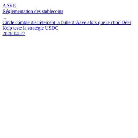
AAVE
Réglementation des stablecoins
...
C
i
r
c
l
e
c
o
m
b
l
e
d
i
s
c
r
è
t
e
m
e
n
t
l
a
f
a
i
l
l
e
d
’
A
a
v
e
a
l
o
r
s
q
u
e
l
e
c
h
o
c
D
e
F
i
K
e
l
p
t
e
s
t
e
l
a
s
t
r
a
t
é
g
i
e
U
S
D
C
2026-04-27