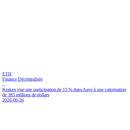
ETH
Finance Décentralisée
...
K
r
a
k
e
n
v
i
s
e
u
n
e
p
a
r
t
i
c
i
p
a
t
i
o
n
d
e
1
5
%
d
a
n
s
A
a
v
e
à
u
n
e
v
a
l
o
r
i
s
a
t
i
o
n
d
e
3
8
5
m
i
l
l
i
o
n
s
d
e
d
o
l
l
a
r
s
2026-06-26