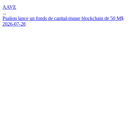
AAVE
...
P
s
a
l
i
o
n
l
a
n
c
e
u
n
f
o
n
d
s
d
e
c
a
p
i
t
a
l
-
r
i
s
q
u
e
b
l
o
c
k
c
h
a
i
n
d
e
5
0
M
$
2026-07-28