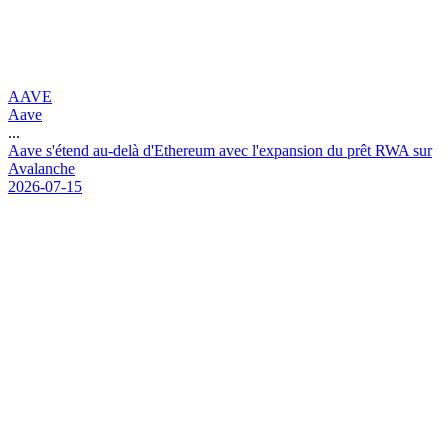
AAVE
Aave
...
A
a
v
e
s
'
é
t
e
n
d
a
u
-
d
e
l
à
d
'
E
t
h
e
r
e
u
m
a
v
e
c
l
'
e
x
p
a
n
s
i
o
n
d
u
p
r
ê
t
R
W
A
s
u
r
A
v
a
l
a
n
c
h
e
2026-07-15