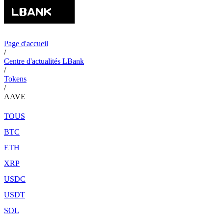
Page d'accueil
/
Centre d'actualités LBank
/
Tokens
/
AAVE
TOUS
BTC
ETH
XRP
USDC
USDT
SOL