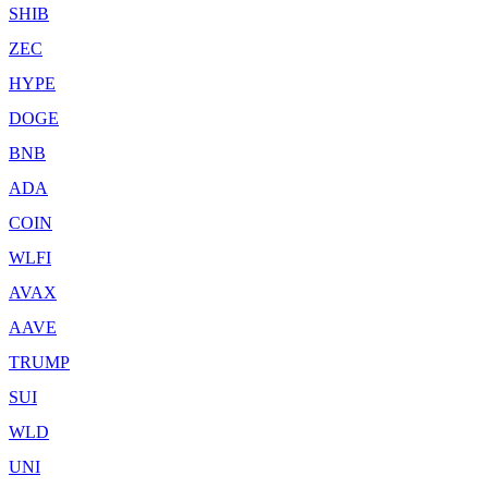
SHIB
ZEC
HYPE
DOGE
BNB
ADA
COIN
WLFI
AVAX
AAVE
TRUMP
SUI
WLD
UNI