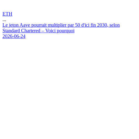
ETH
...
L
e
j
e
t
o
n
A
a
v
e
p
o
u
r
r
a
i
t
m
u
l
t
i
p
l
i
e
r
p
a
r
5
0
d
'
i
c
i
f
i
n
2
0
3
0
,
s
e
l
o
n
S
t
a
n
d
a
r
d
C
h
a
r
t
e
r
e
d
–
V
o
i
c
i
p
o
u
r
q
u
o
i
2026-06-24