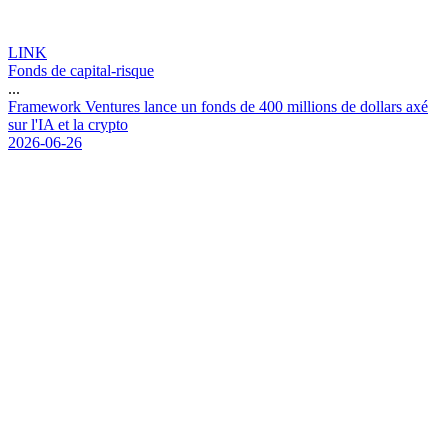
LINK
Fonds de capital-risque
...
F
r
a
m
e
w
o
r
k
V
e
n
t
u
r
e
s
l
a
n
c
e
u
n
f
o
n
d
s
d
e
4
0
0
m
i
l
l
i
o
n
s
d
e
d
o
l
l
a
r
s
a
x
é
s
u
r
l
'
I
A
e
t
l
a
c
r
y
p
t
o
2026-06-26