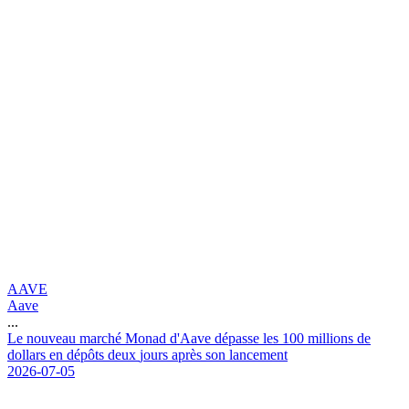
AAVE
Aave
...
L
e
n
o
u
v
e
a
u
m
a
r
c
h
é
M
o
n
a
d
d
'
A
a
v
e
d
é
p
a
s
s
e
l
e
s
1
0
0
m
i
l
l
i
o
n
s
d
e
d
o
l
l
a
r
s
e
n
d
é
p
ô
t
s
d
e
u
x
j
o
u
r
s
a
p
r
è
s
s
o
n
l
a
n
c
e
m
e
n
t
2026-07-05