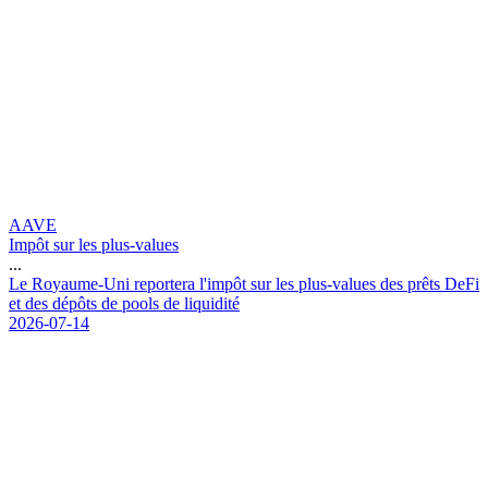
AAVE
Impôt sur les plus-values
...
L
e
R
o
y
a
u
m
e
-
U
n
i
r
e
p
o
r
t
e
r
a
l
'
i
m
p
ô
t
s
u
r
l
e
s
p
l
u
s
-
v
a
l
u
e
s
d
e
s
p
r
ê
t
s
D
e
F
i
e
t
d
e
s
d
é
p
ô
t
s
d
e
p
o
o
l
s
d
e
l
i
q
u
i
d
i
t
é
2026-07-14