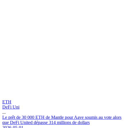
ETH
DeFi Uni
...
L
e
p
r
ê
t
d
e
3
0
0
0
0
E
T
H
d
e
M
a
n
t
l
e
p
o
u
r
A
a
v
e
s
o
u
m
i
s
a
u
v
o
t
e
a
l
o
r
s
q
u
e
D
e
F
i
U
n
i
t
e
d
d
é
p
a
s
s
e
3
1
4
m
i
l
l
i
o
n
s
d
e
d
o
l
l
a
r
s
2026-05-01