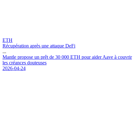
ETH
Récupération après une attaque DeFi
...
M
a
n
t
l
e
p
r
o
p
o
s
e
u
n
p
r
ê
t
d
e
3
0
0
0
0
E
T
H
p
o
u
r
a
i
d
e
r
A
a
v
e
à
c
o
u
v
r
i
r
l
e
s
c
r
é
a
n
c
e
s
d
o
u
t
e
u
s
e
s
2026-04-24