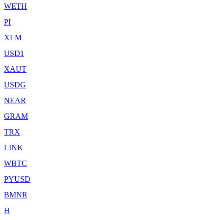
WETH
PI
XLM
USD1
XAUT
USDG
NEAR
GRAM
TRX
LINK
WBTC
PYUSD
BMNR
H