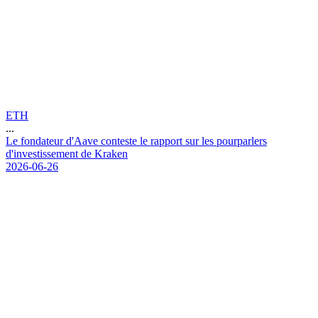
ETH
...
L
e
f
o
n
d
a
t
e
u
r
d
'
A
a
v
e
c
o
n
t
e
s
t
e
l
e
r
a
p
p
o
r
t
s
u
r
l
e
s
p
o
u
r
p
a
r
l
e
r
s
d
'
i
n
v
e
s
t
i
s
s
e
m
e
n
t
d
e
K
r
a
k
e
n
2026-06-26