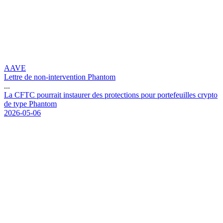
AAVE
Lettre de non-intervention Phantom
...
L
a
C
F
T
C
p
o
u
r
r
a
i
t
i
n
s
t
a
u
r
e
r
d
e
s
p
r
o
t
e
c
t
i
o
n
s
p
o
u
r
p
o
r
t
e
f
e
u
i
l
l
e
s
c
r
y
p
t
o
d
e
t
y
p
e
P
h
a
n
t
o
m
2026-05-06