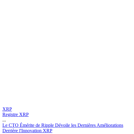
XRP
Registre XRP
...
L
e
C
T
O
É
m
é
r
i
t
e
d
e
R
i
p
p
l
e
D
é
v
o
i
l
e
l
e
s
D
e
r
n
i
è
r
e
s
A
m
é
l
i
o
r
a
t
i
o
n
s
D
e
r
r
i
è
r
e
l
'
I
n
n
o
v
a
t
i
o
n
X
R
P