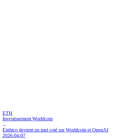
ETH
Investissement Worldcoin
...
E
i
g
h
t
c
o
d
e
v
i
e
n
t
u
n
p
a
r
i
c
o
t
é
s
u
r
W
o
r
l
d
c
o
i
n
e
t
O
p
e
n
A
I
2026-04-07