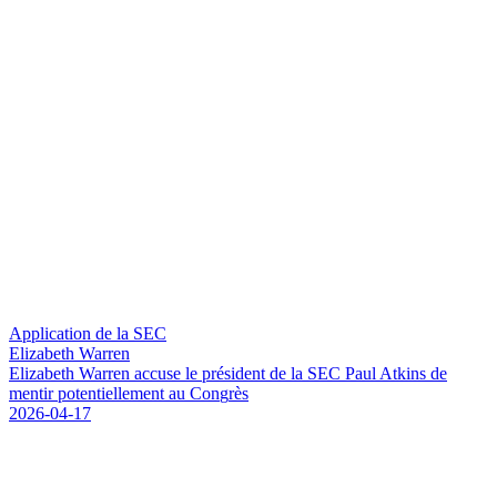
Application de la SEC
Elizabeth Warren
E
l
i
z
a
b
e
t
h
W
a
r
r
e
n
a
c
c
u
s
e
l
e
p
r
é
s
i
d
e
n
t
d
e
l
a
S
E
C
P
a
u
l
A
t
k
i
n
s
d
e
m
e
n
t
i
r
p
o
t
e
n
t
i
e
l
l
e
m
e
n
t
a
u
C
o
n
g
r
è
s
2026-04-17