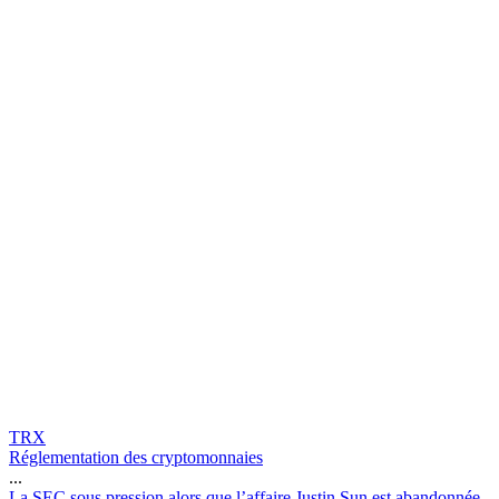
TRX
Réglementation des cryptomonnaies
...
L
a
S
E
C
s
o
u
s
p
r
e
s
s
i
o
n
a
l
o
r
s
q
u
e
l
’
a
f
f
a
i
r
e
J
u
s
t
i
n
S
u
n
e
s
t
a
b
a
n
d
o
n
n
é
e