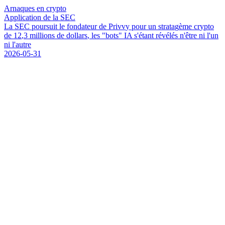
Arnaques en crypto
Application de la SEC
L
a
S
E
C
p
o
u
r
s
u
i
t
l
e
f
o
n
d
a
t
e
u
r
d
e
P
r
i
v
v
y
p
o
u
r
u
n
s
t
r
a
t
a
g
è
m
e
c
r
y
p
t
o
d
e
1
2
,
3
m
i
l
l
i
o
n
s
d
e
d
o
l
l
a
r
s
,
l
e
s
"
b
o
t
s
"
I
A
s
'
é
t
a
n
t
r
é
v
é
l
é
s
n
'
ê
t
r
e
n
i
l
'
u
n
n
i
l
'
a
u
t
r
e
2026-05-31