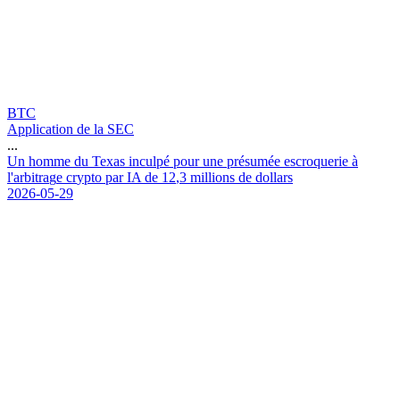
BTC
Application de la SEC
...
U
n
h
o
m
m
e
d
u
T
e
x
a
s
i
n
c
u
l
p
é
p
o
u
r
u
n
e
p
r
é
s
u
m
é
e
e
s
c
r
o
q
u
e
r
i
e
à
l
'
a
r
b
i
t
r
a
g
e
c
r
y
p
t
o
p
a
r
I
A
d
e
1
2
,
3
m
i
l
l
i
o
n
s
d
e
d
o
l
l
a
r
s
2026-05-29