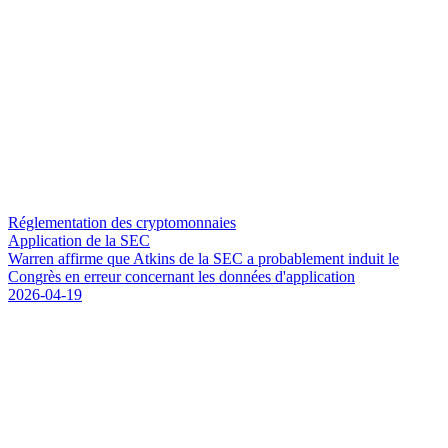
Réglementation des cryptomonnaies
Application de la SEC
W
a
r
r
e
n
a
f
f
i
r
m
e
q
u
e
A
t
k
i
n
s
d
e
l
a
S
E
C
a
p
r
o
b
a
b
l
e
m
e
n
t
i
n
d
u
i
t
l
e
C
o
n
g
r
è
s
e
n
e
r
r
e
u
r
c
o
n
c
e
r
n
a
n
t
l
e
s
d
o
n
n
é
e
s
d
'
a
p
p
l
i
c
a
t
i
o
n
2026-04-19