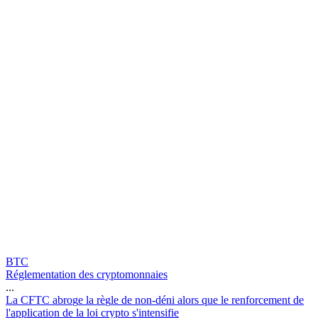
BTC
Réglementation des cryptomonnaies
...
L
a
C
F
T
C
a
b
r
o
g
e
l
a
r
è
g
l
e
d
e
n
o
n
-
d
é
n
i
a
l
o
r
s
q
u
e
l
e
r
e
n
f
o
r
c
e
m
e
n
t
d
e
l
'
a
p
p
l
i
c
a
t
i
o
n
d
e
l
a
l
o
i
c
r
y
p
t
o
s
'
i
n
t
e
n
s
i
f
i
e