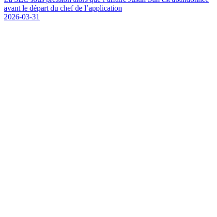
a
v
a
n
t
l
e
d
é
p
a
r
t
d
u
c
h
e
f
d
e
l
’
a
p
p
l
i
c
a
t
i
o
n
2026-03-31