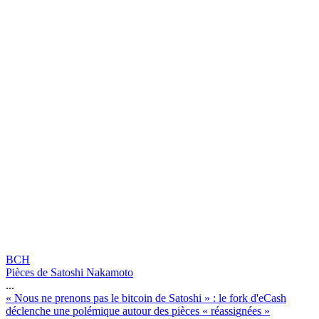
BCH
Pièces de Satoshi Nakamoto
...
«
N
o
u
s
n
e
p
r
e
n
o
n
s
p
a
s
l
e
b
i
t
c
o
i
n
d
e
S
a
t
o
s
h
i
»
:
l
e
f
o
r
k
d
'
e
C
a
s
h
d
é
c
l
e
n
c
h
e
u
n
e
p
o
l
é
m
i
q
u
e
a
u
t
o
u
r
d
e
s
p
i
è
c
e
s
«
r
é
a
s
s
i
g
n
é
e
s
»