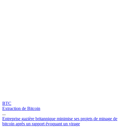
BTC
Extraction de Bitcoin
...
E
n
t
r
e
p
r
i
s
e
g
a
z
i
è
r
e
b
r
i
t
a
n
n
i
q
u
e
m
i
n
i
m
i
s
e
s
e
s
p
r
o
j
e
t
s
d
e
m
i
n
a
g
e
d
e
b
i
t
c
o
i
n
a
p
r
è
s
u
n
r
a
p
p
o
r
t
é
v
o
q
u
a
n
t
u
n
v
i
r
a
g
e