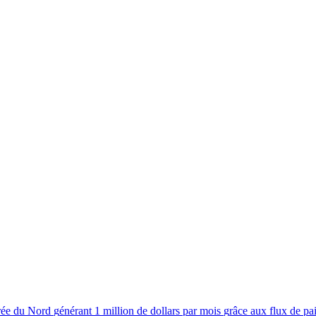
r
é
e
d
u
N
o
r
d
g
é
n
é
r
a
n
t
1
m
i
l
l
i
o
n
d
e
d
o
l
l
a
r
s
p
a
r
m
o
i
s
g
r
â
c
e
a
u
x
f
l
u
x
d
e
p
a