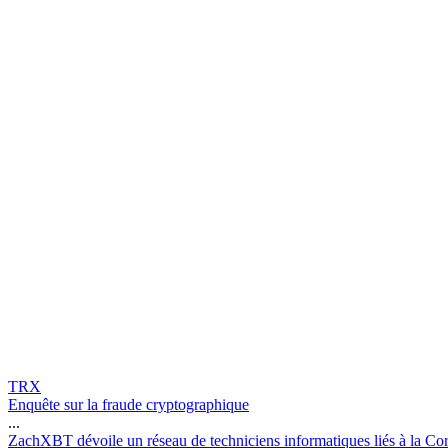
TRX
Enquête sur la fraude cryptographique
...
Z
a
c
h
X
B
T
d
é
v
o
i
l
e
u
n
r
é
s
e
a
u
d
e
t
e
c
h
n
i
c
i
e
n
s
i
n
f
o
r
m
a
t
i
q
u
e
s
l
i
é
s
à
l
a
C
o