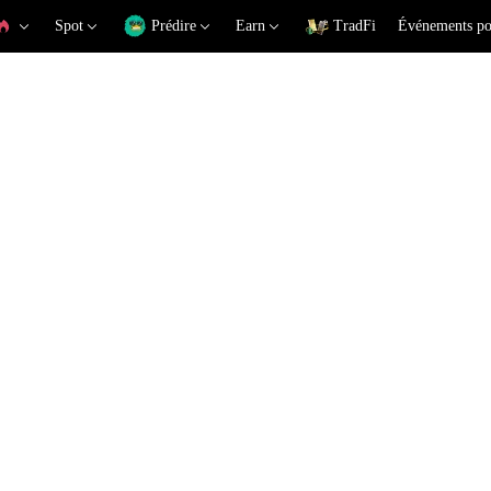
Spot
Prédire
Earn
TradFi
Événements po