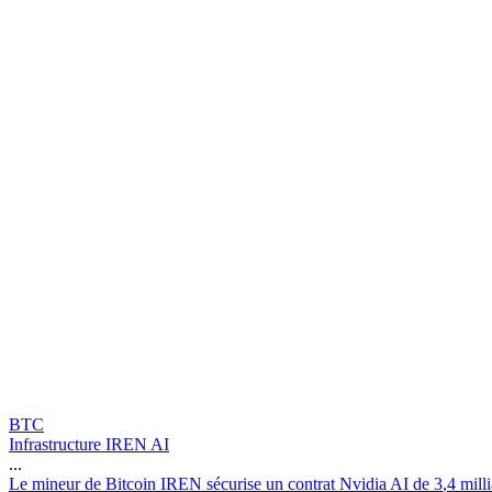
BTC
Infrastructure IREN AI
...
L
e
m
i
n
e
u
r
d
e
B
i
t
c
o
i
n
I
R
E
N
s
é
c
u
r
i
s
e
u
n
c
o
n
t
r
a
t
N
v
i
d
i
a
A
I
d
e
3
,
4
m
i
l
l
i