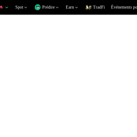
Spot
Prédire
Earn
TradFi
Événements po