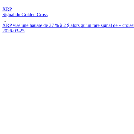
XRP
Signal du Golden Cross
...
X
R
P
v
i
s
e
u
n
e
h
a
u
s
s
e
d
e
3
7
%
à
2
$
a
l
o
r
s
q
u
'
u
n
r
a
r
e
s
i
g
n
a
l
d
e
«
c
r
o
i
s
e
2026-03-25