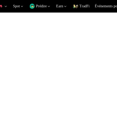
Spot
Prédire
Earn
TradFi
Événements po