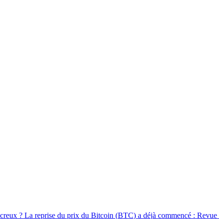
c
r
e
u
x
?
L
a
r
e
p
r
i
s
e
d
u
p
r
i
x
d
u
B
i
t
c
o
i
n
(
B
T
C
)
a
d
é
j
à
c
o
m
m
e
n
c
é
:
R
e
v
u
e