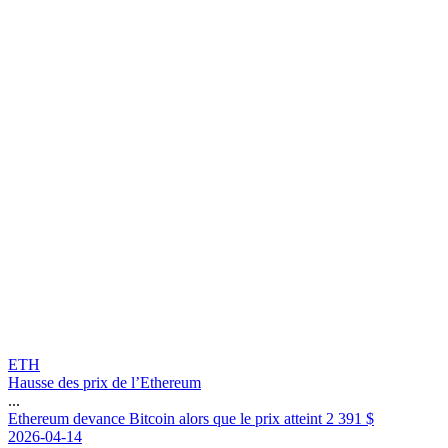
ETH
Hausse des prix de l’Ethereum
...
E
t
h
e
r
e
u
m
d
e
v
a
n
c
e
B
i
t
c
o
i
n
a
l
o
r
s
q
u
e
l
e
p
r
i
x
a
t
t
e
i
n
t
2
3
9
1
$
2026-04-14