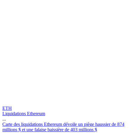
ETH
Liquidations Ethereum
...
C
a
r
t
e
d
e
s
l
i
q
u
i
d
a
t
i
o
n
s
E
t
h
e
r
e
u
m
d
é
v
o
i
l
e
u
n
p
i
è
g
e
h
a
u
s
s
i
e
r
d
e
8
7
4
m
i
l
l
i
o
n
s
$
e
t
u
n
e
f
a
l
a
i
s
e
b
a
i
s
s
i
è
r
e
d
e
4
0
3
m
i
l
l
i
o
n
s
$