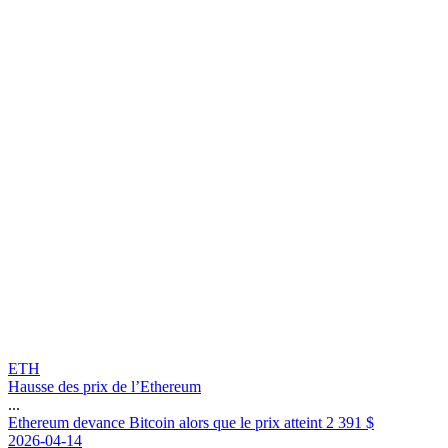
ETH
Hausse des prix de l’Ethereum
...
E
t
h
e
r
e
u
m
d
e
v
a
n
c
e
B
i
t
c
o
i
n
a
l
o
r
s
q
u
e
l
e
p
r
i
x
a
t
t
e
i
n
t
2
3
9
1
$
2026-04-14