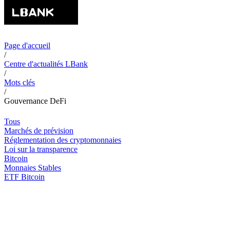
Page d'accueil
/
Centre d'actualités LBank
/
Mots clés
/
Gouvernance DeFi
Tous
Marchés de prévision
Réglementation des cryptomonnaies
Loi sur la transparence
Bitcoin
Monnaies Stables
ETF Bitcoin