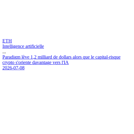
ETH
Intelligence artificielle
...
P
a
r
a
d
i
g
m
l
è
v
e
1
,
2
m
i
l
l
i
a
r
d
d
e
d
o
l
l
a
r
s
a
l
o
r
s
q
u
e
l
e
c
a
p
i
t
a
l
-
r
i
s
q
u
e
c
r
y
p
t
o
s
'
o
r
i
e
n
t
e
d
a
v
a
n
t
a
g
e
v
e
r
s
l
'
I
A
2026-07-08