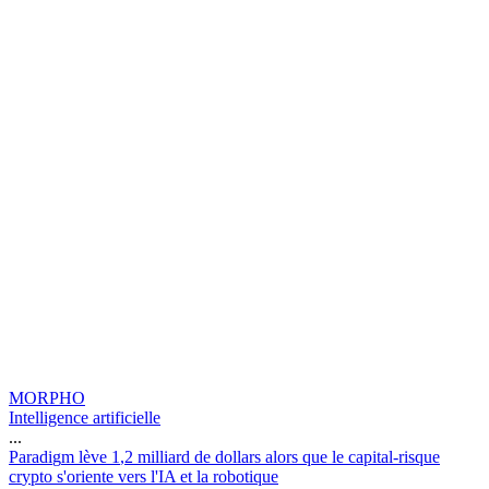
MORPHO
Intelligence artificielle
...
P
a
r
a
d
i
g
m
l
è
v
e
1
,
2
m
i
l
l
i
a
r
d
d
e
d
o
l
l
a
r
s
a
l
o
r
s
q
u
e
l
e
c
a
p
i
t
a
l
-
r
i
s
q
u
e
c
r
y
p
t
o
s
'
o
r
i
e
n
t
e
v
e
r
s
l
'
I
A
e
t
l
a
r
o
b
o
t
i
q
u
e