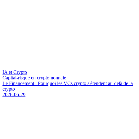
IA et Crypto
Capital-risque en cryptomonnaie
L
e
F
i
n
a
n
c
e
m
e
n
t
:
P
o
u
r
q
u
o
i
l
e
s
V
C
s
c
r
y
p
t
o
s
'
é
t
e
n
d
e
n
t
a
u
-
d
e
l
à
d
e
l
a
c
r
y
p
t
o
2026-06-29