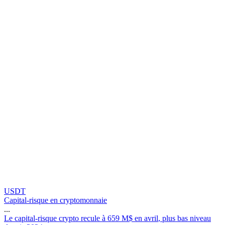
USDT
Capital-risque en cryptomonnaie
...
L
e
c
a
p
i
t
a
l
-
r
i
s
q
u
e
c
r
y
p
t
o
r
e
c
u
l
e
à
6
5
9
M
$
e
n
a
v
r
i
l
,
p
l
u
s
b
a
s
n
i
v
e
a
u