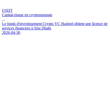
USDT
Capital-risque en cryptomonnaie
...
L
e
f
o
n
d
s
d
'
i
n
v
e
s
t
i
s
s
e
m
e
n
t
C
r
y
p
t
o
V
C
H
a
s
h
e
d
o
b
t
i
e
n
t
u
n
e
l
i
c
e
n
c
e
d
e
s
e
r
v
i
c
e
s
f
i
n
a
n
c
i
e
r
s
à
A
b
u
D
h
a
b
i
2026-04-30