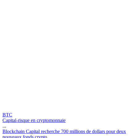
BTC
Capital-risque en cryptomonnaie
...
B
l
o
c
k
c
h
a
i
n
C
a
p
i
t
a
l
r
e
c
h
e
r
c
h
e
7
0
0
m
i
l
l
i
o
n
s
d
e
d
o
l
l
a
r
s
p
o
u
r
d
e
u
x
n
o
u
v
e
a
u
x
f
o
n
d
s
c
r
y
p
t
o