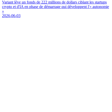
V
a
r
i
a
n
t
l
è
v
e
u
n
f
o
n
d
s
d
e
2
2
2
m
i
l
l
i
o
n
s
d
e
d
o
l
l
a
r
s
c
i
b
l
a
n
t
l
e
s
s
t
a
r
t
u
p
s
c
r
y
p
t
o
e
t
d
'
I
A
e
n
p
h
a
s
e
d
e
d
é
m
a
r
r
a
g
e
q
u
i
d
é
v
e
l
o
p
p
e
n
t
l
'
«
a
u
t
o
n
o
m
i
e
»
2026-06-03