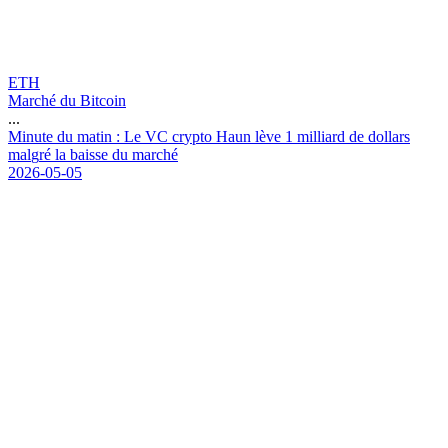
ETH
Marché du Bitcoin
...
M
i
n
u
t
e
d
u
m
a
t
i
n
:
L
e
V
C
c
r
y
p
t
o
H
a
u
n
l
è
v
e
1
m
i
l
l
i
a
r
d
d
e
d
o
l
l
a
r
s
m
a
l
g
r
é
l
a
b
a
i
s
s
e
d
u
m
a
r
c
h
é
2026-05-05