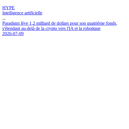
HYPE
Intelligence artificielle
...
P
a
r
a
d
i
g
m
l
è
v
e
1
,
2
m
i
l
l
i
a
r
d
d
e
d
o
l
l
a
r
s
p
o
u
r
s
o
n
q
u
a
t
r
i
è
m
e
f
o
n
d
s
,
s
'
é
t
e
n
d
a
n
t
a
u
-
d
e
l
à
d
e
l
a
c
r
y
p
t
o
v
e
r
s
l
'
I
A
e
t
l
a
r
o
b
o
t
i
q
u
e
2026-07-09