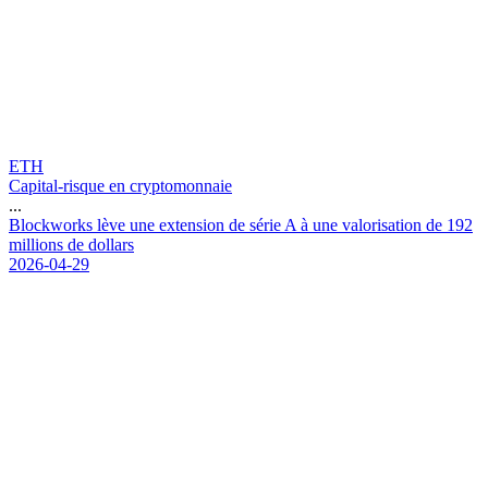
ETH
Capital-risque en cryptomonnaie
...
B
l
o
c
k
w
o
r
k
s
l
è
v
e
u
n
e
e
x
t
e
n
s
i
o
n
d
e
s
é
r
i
e
A
à
u
n
e
v
a
l
o
r
i
s
a
t
i
o
n
d
e
1
9
2
m
i
l
l
i
o
n
s
d
e
d
o
l
l
a
r
s
2026-04-29