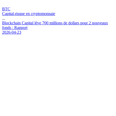
BTC
Capital-risque en cryptomonnaie
...
B
l
o
c
k
c
h
a
i
n
C
a
p
i
t
a
l
l
è
v
e
7
0
0
m
i
l
l
i
o
n
s
d
e
d
o
l
l
a
r
s
p
o
u
r
2
n
o
u
v
e
a
u
x
f
o
n
d
s
:
R
a
p
p
o
r
t
2026-04-23