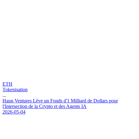
ETH
Tokenisation
...
H
a
u
n
V
e
n
t
u
r
e
s
L
è
v
e
u
n
F
o
n
d
s
d
'
1
M
i
l
l
i
a
r
d
d
e
D
o
l
l
a
r
s
p
o
u
r
l
'
I
n
t
e
r
s
e
c
t
i
o
n
d
e
l
a
C
r
y
p
t
o
e
t
d
e
s
A
g
e
n
t
s
I
A
2026-05-04