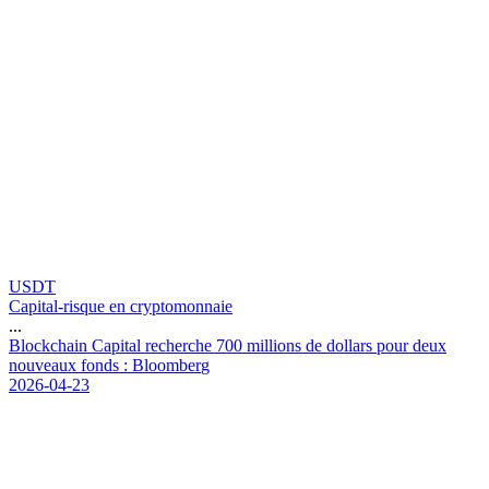
USDT
Capital-risque en cryptomonnaie
...
B
l
o
c
k
c
h
a
i
n
C
a
p
i
t
a
l
r
e
c
h
e
r
c
h
e
7
0
0
m
i
l
l
i
o
n
s
d
e
d
o
l
l
a
r
s
p
o
u
r
d
e
u
x
n
o
u
v
e
a
u
x
f
o
n
d
s
:
B
l
o
o
m
b
e
r
g
2026-04-23