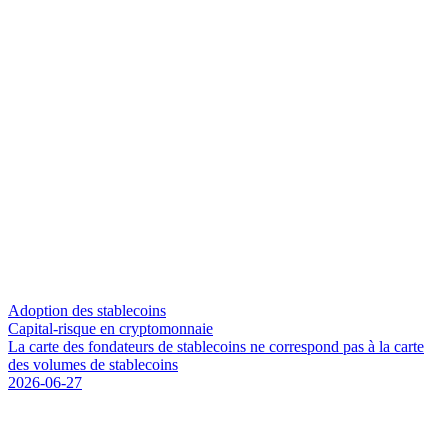
Adoption des stablecoins
Capital-risque en cryptomonnaie
L
a
c
a
r
t
e
d
e
s
f
o
n
d
a
t
e
u
r
s
d
e
s
t
a
b
l
e
c
o
i
n
s
n
e
c
o
r
r
e
s
p
o
n
d
p
a
s
à
l
a
c
a
r
t
e
d
e
s
v
o
l
u
m
e
s
d
e
s
t
a
b
l
e
c
o
i
n
s
2026-06-27