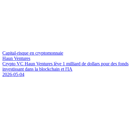
Capital-risque en cryptomonnaie
Haun Ventures
C
r
y
p
t
o
V
C
H
a
u
n
V
e
n
t
u
r
e
s
l
è
v
e
1
m
i
l
l
i
a
r
d
d
e
d
o
l
l
a
r
s
p
o
u
r
d
e
s
f
o
n
d
s
i
n
v
e
s
t
i
s
s
a
n
t
d
a
n
s
l
a
b
l
o
c
k
c
h
a
i
n
e
t
l
'
I
A
2026-05-04