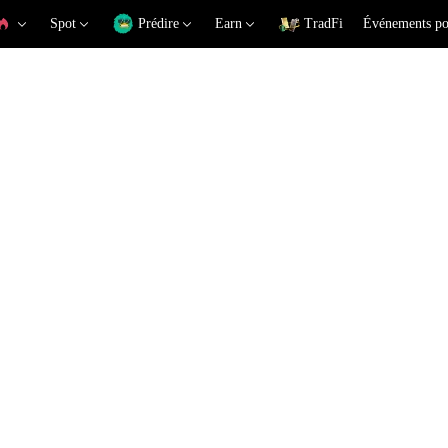
Spot
Prédire
Earn
TradFi
Événements po