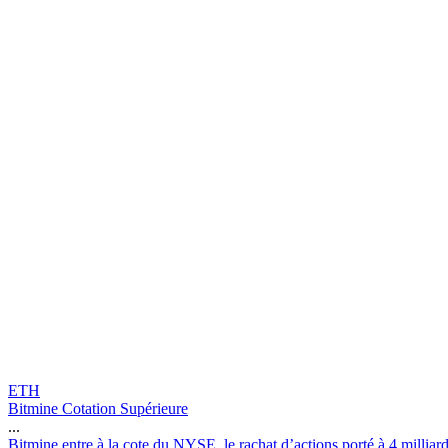
ETH
Bitmine Cotation Supérieure
...
B
i
t
m
i
n
e
e
n
t
r
e
à
l
a
c
o
t
e
d
u
N
Y
S
E
,
l
e
r
a
c
h
a
t
d
’
a
c
t
i
o
n
s
p
o
r
t
é
à
4
m
i
l
l
i
a
r