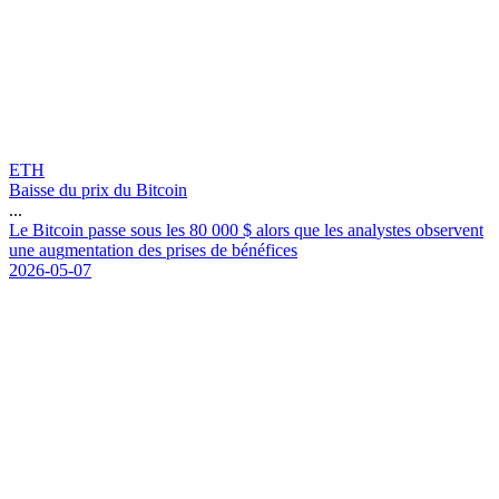
ETH
Baisse du prix du Bitcoin
...
L
e
B
i
t
c
o
i
n
p
a
s
s
e
s
o
u
s
l
e
s
8
0
0
0
0
$
a
l
o
r
s
q
u
e
l
e
s
a
n
a
l
y
s
t
e
s
o
b
s
e
r
v
e
n
t
u
n
e
a
u
g
m
e
n
t
a
t
i
o
n
d
e
s
p
r
i
s
e
s
d
e
b
é
n
é
f
i
c
e
s
2026-05-07