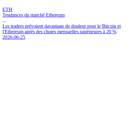
ETH
Tendances du marché Ethereum
...
L
e
s
t
r
a
d
e
r
s
p
r
é
v
o
i
e
n
t
d
a
v
a
n
t
a
g
e
d
e
d
o
u
l
e
u
r
p
o
u
r
l
e
B
i
t
c
o
i
n
e
t
l
'
E
t
h
e
r
e
u
m
a
p
r
è
s
d
e
s
c
h
u
t
e
s
m
e
n
s
u
e
l
l
e
s
s
u
p
é
r
i
e
u
r
e
s
à
2
0
%
2026-06-25