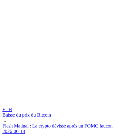
ETH
Baisse du prix du Bitcoin
...
F
l
a
s
h
M
a
t
i
n
a
l
:
L
a
c
r
y
p
t
o
d
é
v
i
s
s
e
a
p
r
è
s
u
n
F
O
M
C
f
a
u
c
o
n
2026-06-18