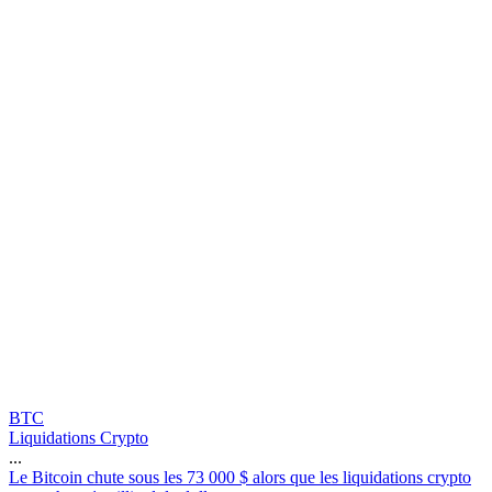
BTC
Liquidations Crypto
...
L
e
B
i
t
c
o
i
n
c
h
u
t
e
s
o
u
s
l
e
s
7
3
0
0
0
$
a
l
o
r
s
q
u
e
l
e
s
l
i
q
u
i
d
a
t
i
o
n
s
c
r
y
p
t
o