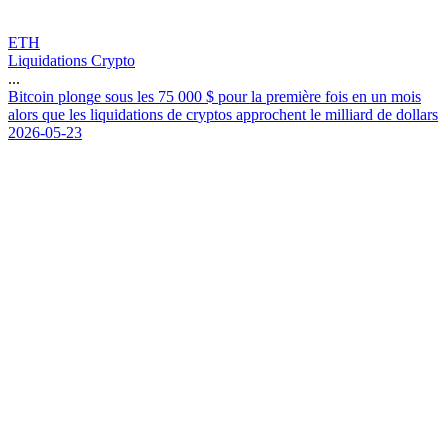
ETH
Liquidations Crypto
...
B
i
t
c
o
i
n
p
l
o
n
g
e
s
o
u
s
l
e
s
7
5
0
0
0
$
p
o
u
r
l
a
p
r
e
m
i
è
r
e
f
o
i
s
e
n
u
n
m
o
i
s
a
l
o
r
s
q
u
e
l
e
s
l
i
q
u
i
d
a
t
i
o
n
s
d
e
c
r
y
p
t
o
s
a
p
p
r
o
c
h
e
n
t
l
e
m
i
l
l
i
a
r
d
d
e
d
o
l
l
a
r
s
2026-05-23