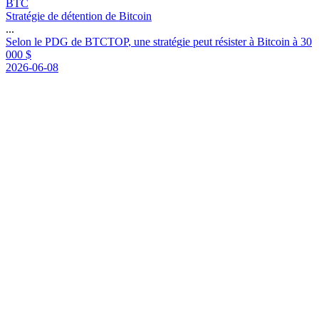
BTC
Stratégie de détention de Bitcoin
...
S
e
l
o
n
l
e
P
D
G
d
e
B
T
C
T
O
P
,
u
n
e
s
t
r
a
t
é
g
i
e
p
e
u
t
r
é
s
i
s
t
e
r
à
B
i
t
c
o
i
n
à
3
0
0
0
0
$
2026-06-08