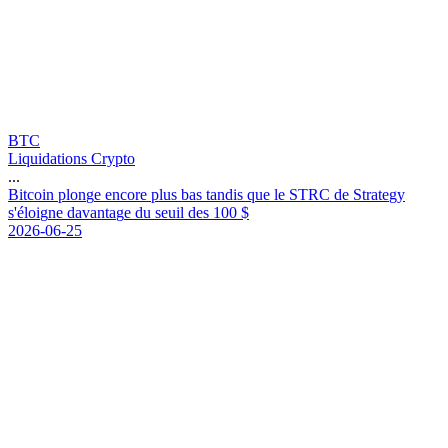
BTC
Liquidations Crypto
...
B
i
t
c
o
i
n
p
l
o
n
g
e
e
n
c
o
r
e
p
l
u
s
b
a
s
t
a
n
d
i
s
q
u
e
l
e
S
T
R
C
d
e
S
t
r
a
t
e
g
y
s
'
é
l
o
i
g
n
e
d
a
v
a
n
t
a
g
e
d
u
s
e
u
i
l
d
e
s
1
0
0
$
2026-06-25