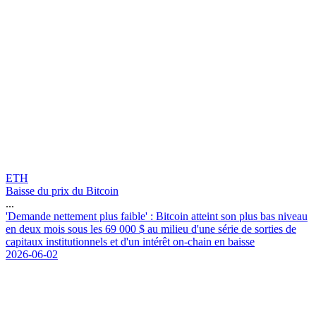
ETH
Baisse du prix du Bitcoin
...
'
D
e
m
a
n
d
e
n
e
t
t
e
m
e
n
t
p
l
u
s
f
a
i
b
l
e
'
:
B
i
t
c
o
i
n
a
t
t
e
i
n
t
s
o
n
p
l
u
s
b
a
s
n
i
v
e
a
u
e
n
d
e
u
x
m
o
i
s
s
o
u
s
l
e
s
6
9
0
0
0
$
a
u
m
i
l
i
e
u
d
'
u
n
e
s
é
r
i
e
d
e
s
o
r
t
i
e
s
d
e
c
a
p
i
t
a
u
x
i
n
s
t
i
t
u
t
i
o
n
n
e
l
s
e
t
d
'
u
n
i
n
t
é
r
ê
t
o
n
-
c
h
a
i
n
e
n
b
a
i
s
s
e
2026-06-02