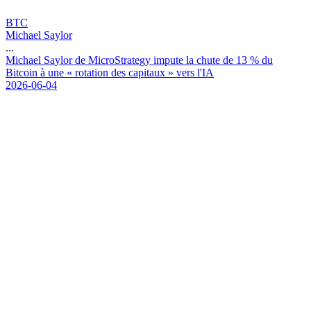
BTC
Michael Saylor
...
M
i
c
h
a
e
l
S
a
y
l
o
r
d
e
M
i
c
r
o
S
t
r
a
t
e
g
y
i
m
p
u
t
e
l
a
c
h
u
t
e
d
e
1
3
%
d
u
B
i
t
c
o
i
n
à
u
n
e
«
r
o
t
a
t
i
o
n
d
e
s
c
a
p
i
t
a
u
x
»
v
e
r
s
l
'
I
A
2026-06-04