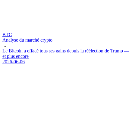
BTC
Analyse du marché crypto
...
L
e
B
i
t
c
o
i
n
a
e
f
f
a
c
é
t
o
u
s
s
e
s
g
a
i
n
s
d
e
p
u
i
s
l
a
r
é
é
l
e
c
t
i
o
n
d
e
T
r
u
m
p
—
e
t
p
l
u
s
e
n
c
o
r
e
2026-06-06