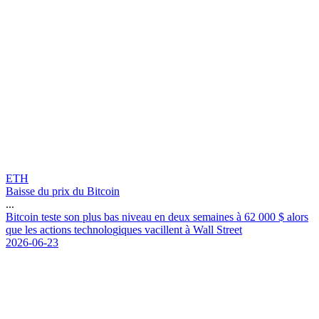
ETH
Baisse du prix du Bitcoin
...
B
i
t
c
o
i
n
t
e
s
t
e
s
o
n
p
l
u
s
b
a
s
n
i
v
e
a
u
e
n
d
e
u
x
s
e
m
a
i
n
e
s
à
6
2
0
0
0
$
a
l
o
r
s
q
u
e
l
e
s
a
c
t
i
o
n
s
t
e
c
h
n
o
l
o
g
i
q
u
e
s
v
a
c
i
l
l
e
n
t
à
W
a
l
l
S
t
r
e
e
t
2026-06-23