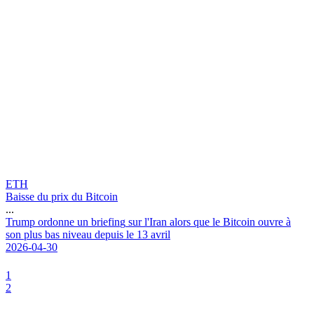
ETH
Baisse du prix du Bitcoin
...
T
r
u
m
p
o
r
d
o
n
n
e
u
n
b
r
i
e
f
i
n
g
s
u
r
l
'
I
r
a
n
a
l
o
r
s
q
u
e
l
e
B
i
t
c
o
i
n
o
u
v
r
e
à
s
o
n
p
l
u
s
b
a
s
n
i
v
e
a
u
d
e
p
u
i
s
l
e
1
3
a
v
r
i
l
2026-04-30
1
2