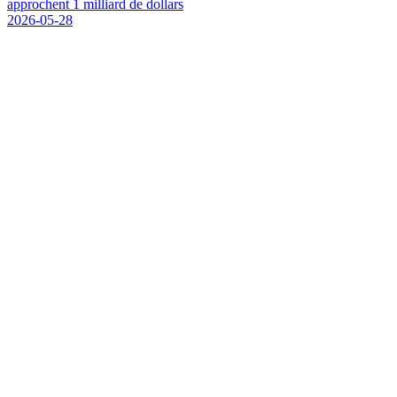
a
p
p
r
o
c
h
e
n
t
1
m
i
l
l
i
a
r
d
d
e
d
o
l
l
a
r
s
2026-05-28