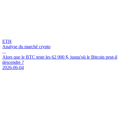
ETH
Analyse du marché crypto
...
A
l
o
r
s
q
u
e
l
e
B
T
C
t
e
s
t
e
l
e
s
6
2
0
0
0
$
,
j
u
s
q
u
'
o
ù
l
e
B
i
t
c
o
i
n
p
e
u
t
-
i
l
d
e
s
c
e
n
d
r
e
?
2026-06-04