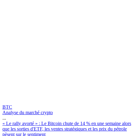
BTC
Analyse du marché crypto
...
«
L
e
r
a
l
l
y
a
v
o
r
t
é
»
:
L
e
B
i
t
c
o
i
n
c
h
u
t
e
d
e
1
4
%
e
n
u
n
e
s
e
m
a
i
n
e
a
l
o
r
s
q
u
e
l
e
s
s
o
r
t
i
e
s
d
'
E
T
F
,
l
e
s
v
e
n
t
e
s
s
t
r
a
t
é
g
i
q
u
e
s
e
t
l
e
s
p
r
i
x
d
u
p
é
t
r
o
l
e
p
è
s
e
n
t
s
u
r
l
e
s
e
n
t
i
m
e
n
t