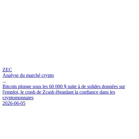
ZEC
Analyse du marché crypto
...
B
i
t
c
o
i
n
p
l
o
n
g
e
s
o
u
s
l
e
s
6
0
0
0
0
$
s
u
i
t
e
à
d
e
s
o
l
i
d
e
s
d
o
n
n
é
e
s
s
u
r
l
'
e
m
p
l
o
i
,
l
e
c
r
a
s
h
d
e
Z
c
a
s
h
é
b
r
a
n
l
a
n
t
l
a
c
o
n
f
i
a
n
c
e
d
a
n
s
l
e
s
c
r
y
p
t
o
m
o
n
n
a
i
e
s
2026-06-05