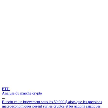
ETH
Analyse du marché crypto
...
B
i
t
c
o
i
n
c
h
u
t
e
b
r
i
è
v
e
m
e
n
t
s
o
u
s
l
e
s
5
9
0
0
0
$
a
l
o
r
s
q
u
e
l
e
s
p
r
e
s
s
i
o
n
s
m
a
c
r
o
é
c
o
n
o
m
i
q
u
e
s
p
è
s
e
n
t
s
u
r
l
e
s
c
r
y
p
t
o
s
e
t
l
e
s
a
c
t
i
o
n
s
a
s
i
a
t
i
q
u
e
s
.