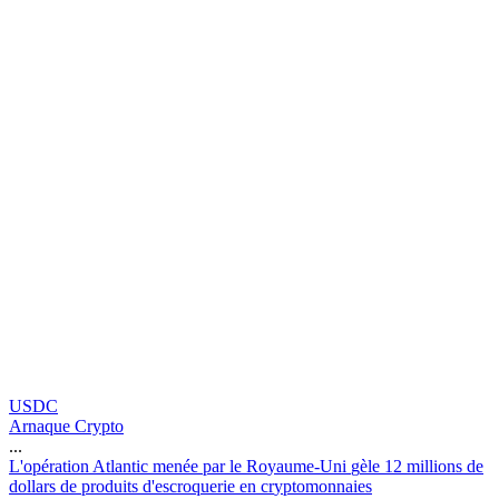
USDC
Arnaque Crypto
...
L
'
o
p
é
r
a
t
i
o
n
A
t
l
a
n
t
i
c
m
e
n
é
e
p
a
r
l
e
R
o
y
a
u
m
e
-
U
n
i
g
è
l
e
1
2
m
i
l
l
i
o
n
s
d
e
d
o
l
l
a
r
s
d
e
p
r
o
d
u
i
t
s
d
'
e
s
c
r
o
q
u
e
r
i
e
e
n
c
r
y
p
t
o
m
o
n
n
a
i
e
s