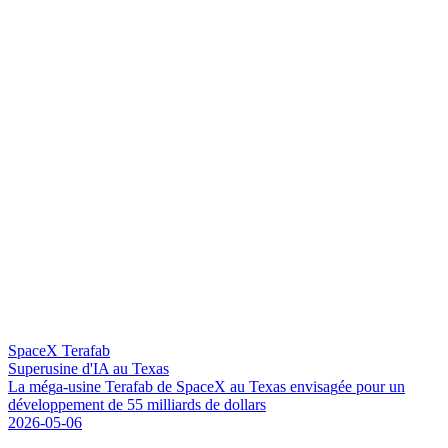
SpaceX Terafab
Superusine d'IA au Texas
L
a
m
é
g
a
-
u
s
i
n
e
T
e
r
a
f
a
b
d
e
S
p
a
c
e
X
a
u
T
e
x
a
s
e
n
v
i
s
a
g
é
e
p
o
u
r
u
n
d
é
v
e
l
o
p
p
e
m
e
n
t
d
e
5
5
m
i
l
l
i
a
r
d
s
d
e
d
o
l
l
a
r
s
2026-05-06