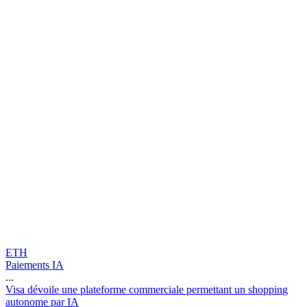
ETH
Paiements IA
...
V
i
s
a
d
é
v
o
i
l
e
u
n
e
p
l
a
t
e
f
o
r
m
e
c
o
m
m
e
r
c
i
a
l
e
p
e
r
m
e
t
t
a
n
t
u
n
s
h
o
p
p
i
n
g
a
u
t
o
n
o
m
e
p
a
r
I
A