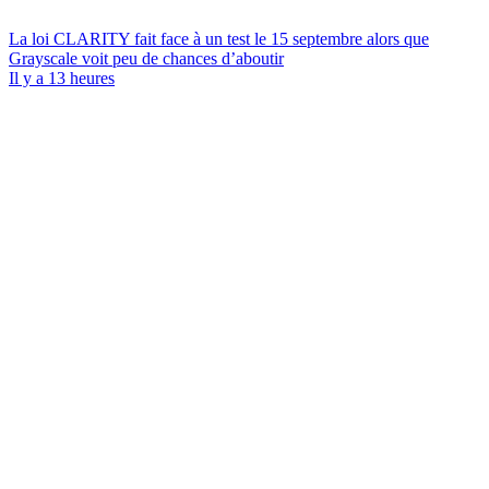
La loi CLARITY fait face à un test le 15 septembre alors que
Grayscale voit peu de chances d’aboutir
Il y a 13 heures