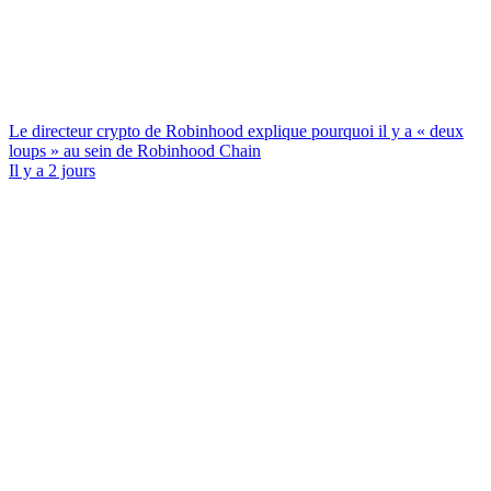
Le directeur crypto de Robinhood explique pourquoi il y a « deux
loups » au sein de Robinhood Chain
Il y a 2 jours