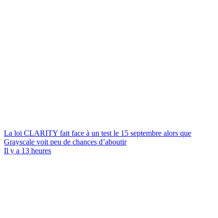
La loi CLARITY fait face à un test le 15 septembre alors que
Grayscale voit peu de chances d’aboutir
Il y a 13 heures