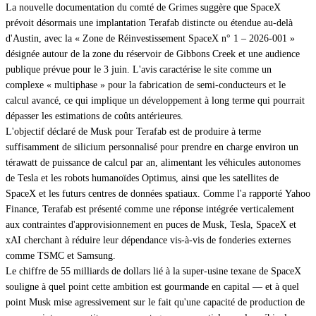
La nouvelle documentation du comté de Grimes suggère que SpaceX
prévoit désormais une implantation Terafab distincte ou étendue au-delà
d'Austin, avec la « Zone de Réinvestissement SpaceX n° 1 – 2026‑001 »
désignée autour de la zone du réservoir de Gibbons Creek et une audience
publique prévue pour le 3 juin. L'avis caractérise le site comme un
complexe « multiphase » pour la fabrication de semi-conducteurs et le
calcul avancé, ce qui implique un développement à long terme qui pourrait
dépasser les estimations de coûts antérieures.
L'objectif déclaré de Musk pour Terafab est de produire à terme
suffisamment de silicium personnalisé pour prendre en charge environ un
térawatt de puissance de calcul par an, alimentant les véhicules autonomes
de Tesla et les robots humanoïdes Optimus, ainsi que les satellites de
SpaceX et les futurs centres de données spatiaux. Comme l'a rapporté Yahoo
Finance, Terafab est présenté comme une réponse intégrée verticalement
aux contraintes d'approvisionnement en puces de Musk, Tesla, SpaceX et
xAI cherchant à réduire leur dépendance vis-à-vis de fonderies externes
comme TSMC et Samsung.
Le chiffre de 55 milliards de dollars lié à la super-usine texane de SpaceX
souligne à quel point cette ambition est gourmande en capital — et à quel
point Musk mise agressivement sur le fait qu'une capacité de production de