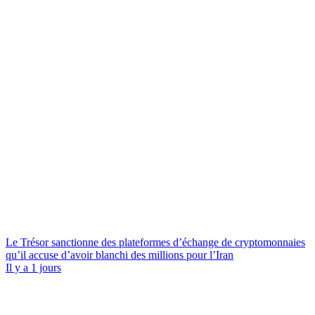
Le Trésor sanctionne des plateformes d’échange de cryptomonnaies
qu’il accuse d’avoir blanchi des millions pour l’Iran
Il y a 1 jours