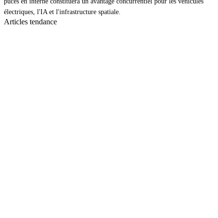
puces en interne constituera un avantage concurrentiel pour les véhicules
électriques, l'IA et l'infrastructure spatiale.
Articles tendance