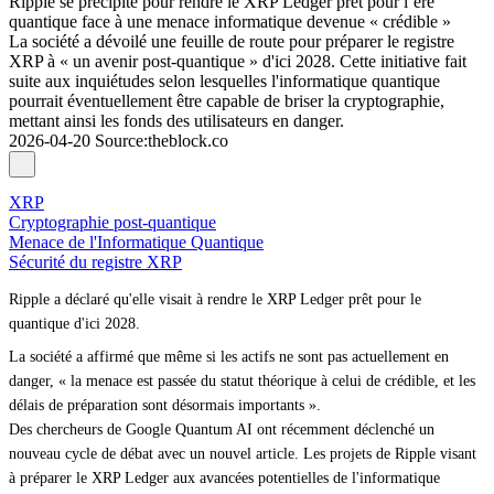
Ripple se précipite pour rendre le XRP Ledger prêt pour l’ère
quantique face à une menace informatique devenue « crédible »
La société a dévoilé une feuille de route pour préparer le registre
XRP à « un avenir post-quantique » d'ici 2028. Cette initiative fait
suite aux inquiétudes selon lesquelles l'informatique quantique
pourrait éventuellement être capable de briser la cryptographie,
mettant ainsi les fonds des utilisateurs en danger.
2026-04-20
Source
:
theblock.co
XRP
Cryptographie post-quantique
Menace de l'Informatique Quantique
Sécurité du registre XRP
Ripple a déclaré qu'elle visait à rendre le XRP Ledger prêt pour le
quantique d'ici 2028.
La société a affirmé que même si les actifs ne sont pas actuellement en
danger, « la menace est passée du statut théorique à celui de crédible, et les
délais de préparation sont désormais importants ».
Des chercheurs de Google Quantum AI ont récemment déclenché un
nouveau cycle de débat avec un nouvel article. Les projets de Ripple visant
à préparer le XRP Ledger aux avancées potentielles de l'informatique