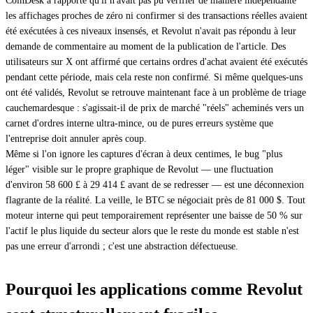
CoinDesk a rapporté qu'il n'avait pas pu vérifier de manière indépendante
les affichages proches de zéro ni confirmer si des transactions réelles avaient
été exécutées à ces niveaux insensés, et Revolut n'avait pas répondu à leur
demande de commentaire au moment de la publication de l'article. Des
utilisateurs sur X ont affirmé que certains ordres d'achat avaient été exécutés
pendant cette période, mais cela reste non confirmé. Si même quelques-uns
ont été validés, Revolut se retrouve maintenant face à un problème de triage
cauchemardesque : s'agissait-il de prix de marché "réels" acheminés vers un
carnet d'ordres interne ultra-mince, ou de pures erreurs système que
l'entreprise doit annuler après coup.
Même si l'on ignore les captures d'écran à deux centimes, le bug "plus
léger" visible sur le propre graphique de Revolut — une fluctuation
d'environ 58 600 £ à 29 414 £ avant de se redresser — est une déconnexion
flagrante de la réalité. La veille, le BTC se négociait près de 81 000 $. Tout
moteur interne qui peut temporairement représenter une baisse de 50 % sur
l'actif le plus liquide du secteur alors que le reste du monde est stable n'est
pas une erreur d'arrondi ; c'est une abstraction défectueuse.
Pourquoi les applications comme Revolut