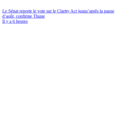
Le Sénat reporte le vote sur le Clarity Act jusqu’après la pause
d’août, confirme Thune
Il y a 6 heures