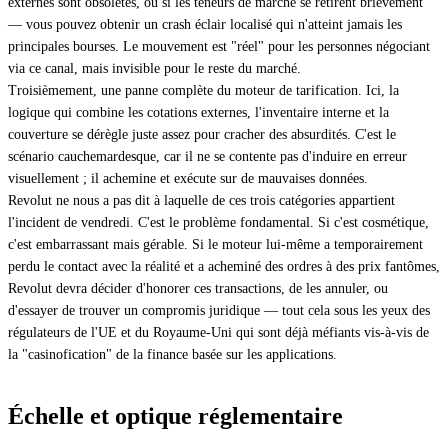
externes sont obsolètes, ou si les teneurs de marché se retirent brièvement
— vous pouvez obtenir un crash éclair localisé qui n'atteint jamais les
principales bourses. Le mouvement est "réel" pour les personnes négociant
via ce canal, mais invisible pour le reste du marché.
Troisièmement, une panne complète du moteur de tarification. Ici, la
logique qui combine les cotations externes, l'inventaire interne et la
couverture se dérègle juste assez pour cracher des absurdités. C'est le
scénario cauchemardesque, car il ne se contente pas d'induire en erreur
visuellement ; il achemine et exécute sur de mauvaises données.
Revolut ne nous a pas dit à laquelle de ces trois catégories appartient
l'incident de vendredi. C'est le problème fondamental. Si c'est cosmétique,
c'est embarrassant mais gérable. Si le moteur lui-même a temporairement
perdu le contact avec la réalité et a acheminé des ordres à des prix fantômes,
Revolut devra décider d'honorer ces transactions, de les annuler, ou
d'essayer de trouver un compromis juridique — tout cela sous les yeux des
régulateurs de l'UE et du Royaume-Uni qui sont déjà méfiants vis-à-vis de
la "casinofication" de la finance basée sur les applications.
Échelle et optique réglementaire