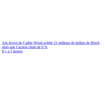
Ark Invest de Cathie Wood achète 21 millions de dollars de Block
alors que l’action chute de 6 %
Il y a 5 heures