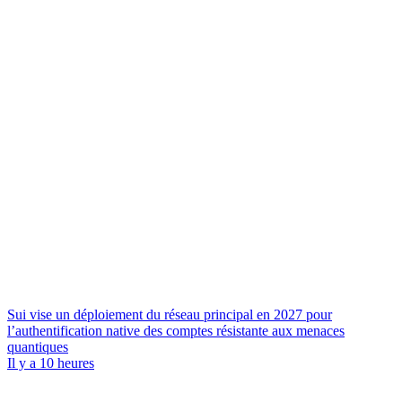
Sui vise un déploiement du réseau principal en 2027 pour
l’authentification native des comptes résistante aux menaces
quantiques
Il y a 10 heures