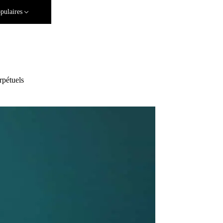
pulaires
rpétuels