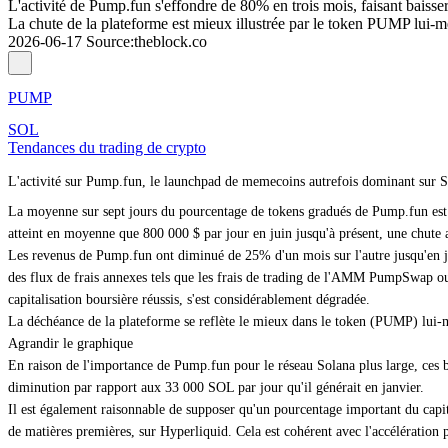
L'activité de Pump.fun s'effondre de 80% en trois mois, faisant baisser 
La chute de la plateforme est mieux illustrée par le token PUMP lui-mê
2026-06-17
Source
:
theblock.co
PUMP
SOL
Tendances du trading de crypto
L'activité sur Pump.fun, le launchpad de memecoins autrefois dominant sur Sola
La moyenne sur sept jours du pourcentage de tokens gradués de Pump.fun est t
atteint en moyenne que 800 000 $ par jour en juin jusqu'à présent, une chute a
Les revenus de Pump.fun ont diminué de 25% d'un mois sur l'autre jusqu'en ju
des flux de frais annexes tels que les frais de trading de l'AMM PumpSwap ou l
capitalisation boursière réussis, s'est considérablement dégradée.
La déchéance de la plateforme se reflète le mieux dans le token (PUMP) lui-
Agrandir le graphique
En raison de l'importance de Pump.fun pour le réseau Solana plus large, ces ba
diminution par rapport aux 33 000 SOL par jour qu'il générait en janvier.
Il est également raisonnable de supposer qu'un pourcentage important du capita
de matières premières, sur Hyperliquid. Cela est cohérent avec l'accélération