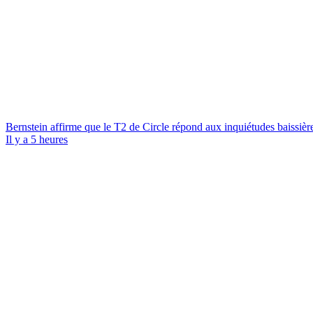
Bernstein affirme que le T2 de Circle répond aux inquiétudes baissièr
Il y a 5 heures