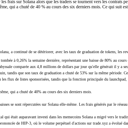
les frais sur Solana alors que les traders se tournent vers les contrats pe
me, qui a chuté de 40 % au cours des six derniers mois. Ce qui suit est
na, a continué de se détériorer, avec les taux de graduation de tokens, les reve
ombée à 0,26% la semaine dernière, représentant une baisse de 80% au cours de
byssale comparée aux 4,8 millions de dollars par jour qu'elle générait il y a se
in, tandis que son taux de graduation a chuté de 53% sur la même période. Cette
es flux de listes sponsorisées, tandis que la fonction principale du launchpad, q
même, qui a chuté de 40% au cours des six derniers mois.
isses se sont répercutées sur Solana elle-même. Les frais générés par le réseau
l qui était auparavant investi dans les memecoins Solana a migré vers le trading 
 prononcée de HIP-3, où le volume perpétuel d'actions sur trade.xyz a évolué dan