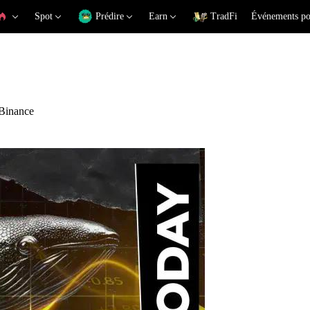
Spot
Prédire
Earn
TradFi
Événements po
 Binance