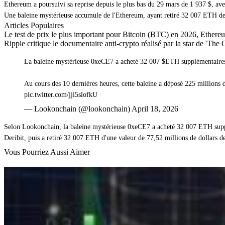
Ethereum a poursuivi sa reprise depuis le plus bas du 29 mars de 1 937 $, avec
Une baleine mystérieuse accumule de l'Ethereum, ayant retiré 32 007 ETH de 
Articles Populaires
Le test de prix le plus important pour Bitcoin (BTC) en 2026, Ethere
Ripple critique le documentaire anti-crypto réalisé par la star de 'The 
La baleine mystérieuse 0xeCE7 a acheté 32 007 $ETH supplémentaires 
Au cours des 10 dernières heures, cette baleine a déposé 225 millions
pic.twitter.com/jji5slofkU
— Lookonchain (@lookonchain) April 18, 2026
Selon Lookonchain, la baleine mystérieuse 0xeCE7 a acheté 32 007 ETH supplé
Deribit, puis a retiré 32 007 ETH d'une valeur de 77,52 millions de dollars d
Vous Pourriez Aussi Aimer