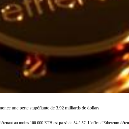
once une perte stupéfiante de 3,92 milliards de dollars
détenant au moins 100 000 ETH est passé de 54 à 57. L'offre d'Ethereum détenue