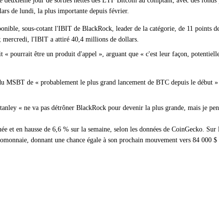
deuxième jour de sorties nettes des ETF Bitcoin au comptant, avec des fonds p
lars de lundi, la plus importante depuis février.
nible, sous-cotant l'IBIT de BlackRock, leader de la catégorie, de 11 points d
 mercredi, l'IBIT a attiré 40,4 millions de dollars.
 « pourrait être un produit d'appel », arguant que « c'est leur façon, potentiell
du MSBT de « probablement le plus grand lancement de BTC depuis le début » et 
tanley « ne va pas détrôner BlackRock pour devenir la plus grande, mais je pens
rnée et en hausse de 6,6 % sur la semaine, selon les données de CoinGecko. Sur 
cryptomonnaie, donnant une chance égale à son prochain mouvement vers 84 000 $