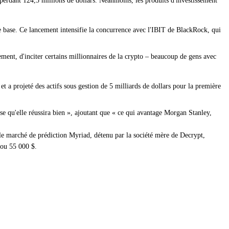
erdant 124,5 millions de dollars. Néanmoins, les produits d'investissement
e base. Ce lancement intensifie la concurrence avec l'IBIT de BlackRock, qui
ement, d'inciter certains millionnaires de la crypto – beaucoup de gens avec
a projeté des actifs sous gestion de 5 milliards de dollars pour la première
e qu'elle réussira bien », ajoutant que « ce qui avantage Morgan Stanley,
le marché de prédiction Myriad, détenu par la société mère de Decrypt,
 ou 55 000 $.