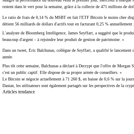
Malgré la performance du nouveau venu le premier jour, mercredi a marqué le 
restent dans le vert pour la semaine, grâce à la collecte de 471 millions de dol
Le ratio de frais de 0,14 % du MSBT en fait l'ETF Bitcoin le moins cher dispo
détient 56 milliards de dollars d'actifs tout en facturant 0,25 % annuellement ;
L'analyste de Bloomberg Intelligence, James Seyffart, a suggéré que le produit
beaucoup d'argent – à rejoindre leur produit de gestion de patrimoine. »
Dans un tweet, Eric Balchunas, collègue de Seyffart, a qualifié le lancement 
année.
Plus tôt cette semaine, Balchunas a déclaré à Decrypt que l'offre de Morgan S
c'est un public captif. Elle dispose de sa propre armée de conseillers. »
Le Bitcoin se négocie actuellement à 71 260 $, en baisse de 0,6 % sur la jou
Dastan, les utilisateurs sont également partagés sur les perspectives de la 
Articles tendance