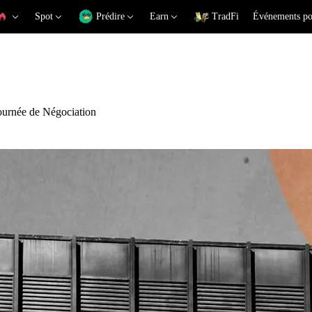
Spot
Prédire
Earn
TradFi
Événements po
ournée de Négociation