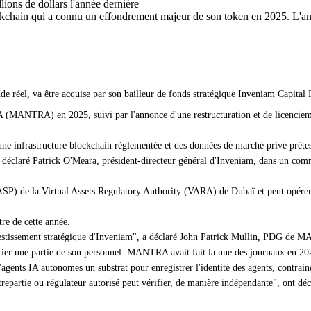
ions de dollars l'année dernière
chain qui a connu un effondrement majeur de son token en 2025. L'anné
réel, va être acquise par son bailleur de fonds stratégique Inveniam Capital P
(MANTRA) en 2025, suivi par l'annonce d'une restructuration et de licencieme
e infrastructure blockchain réglementée et des données de marché privé prête
a déclaré Patrick O'Meara, président-directeur général d'Inveniam, dans un com
SP) de la Virtual Assets Regulatory Authority (VARA) de Dubaï et peut opérer 
tre de cette année.
vestissement stratégique d'Inveniam", a déclaré John Patrick Mullin, PDG de
icencier une partie de son personnel. MANTRA avait fait la une des journaux en 2
nts IA autonomes un substrat pour enregistrer l'identité des agents, contraind
epartie ou régulateur autorisé peut vérifier, de manière indépendante", ont décl