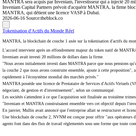
MANTRA sera acquis par Inveniam, l'investisseur qui a injecté 20 mill
Inveniam Capital Partners prévoit d'acquérir MANTRA, la firme block
MANTRA, qui détient une licence VASP à Dubaï.
2026-06-16
Source
:
theblock.co
Tokenisation d'Actifs du Monde Réel
MANTRA, la blockchain de couche 1 axée sur la tokenisation d'actifs du monde 
L'accord intervient après un effondrement majeur du token natif de MANTRA 
Inveniam avait investi 20 millions de dollars dans la firme.
"Nous avons initialement investi dans MANTRA parce que nous pensions qu'un
la couche 2 que nous avons construite ensemble, ajoute à cette proposition", 
rapidement à l'écosystème mondial des marchés privés."
MANTRA possède une licence de Prestataire de Services d'Actifs Virtuels (VA
négociant, de gestion et d'investissement", selon un communiqué.
Les sociétés s'attendent à ce que l'acquisition soit finalisée au troisième trimes
"Inveniam et MANTRA construisaient ensemble vers cet objectif depuis l'in
En janvier, Mullin avait annoncé que l'entreprise allait se restructurer et l
Une blockchain de couche 2, NVNM est conçue pour offrir "aux opérateurs d'age
agents font dans des flux de travail réglementés sous une forme que toute contr