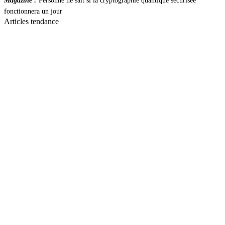
Magazine :
Personne ne sait si la cryptographie quantique sécurisée
fonctionnera un jour
Articles tendance