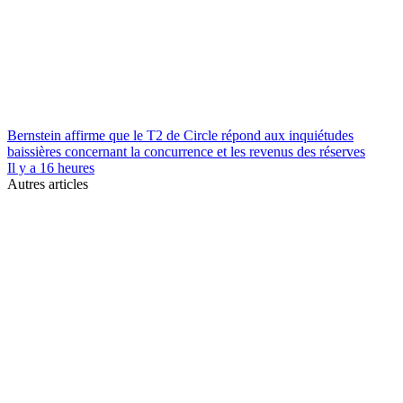
Bernstein affirme que le T2 de Circle répond aux inquiétudes
baissières concernant la concurrence et les revenus des réserves
Il y a 16 heures
Autres articles