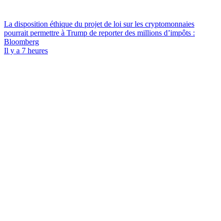
La disposition éthique du projet de loi sur les cryptomonnaies
pourrait permettre à Trump de reporter des millions d’impôts :
Bloomberg
Il y a 7 heures