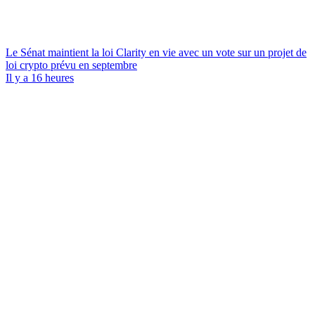
Le Sénat maintient la loi Clarity en vie avec un vote sur un projet de
loi crypto prévu en septembre
Il y a 16 heures