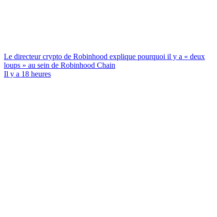
Le directeur crypto de Robinhood explique pourquoi il y a « deux
loups » au sein de Robinhood Chain
Il y a 18 heures