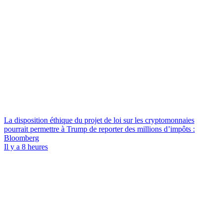
La disposition éthique du projet de loi sur les cryptomonnaies
pourrait permettre à Trump de reporter des millions d’impôts :
Bloomberg
Il y a 8 heures