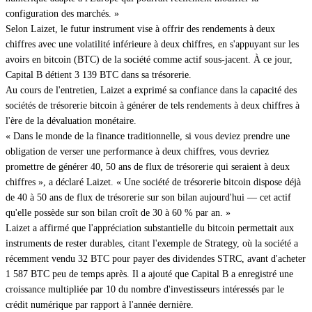
configuration des marchés. »
Selon Laizet, le futur instrument vise à offrir des rendements à deux
chiffres avec une volatilité inférieure à deux chiffres, en s'appuyant sur les
avoirs en bitcoin (BTC) de la société comme actif sous-jacent. À ce jour,
Capital B détient 3 139 BTC dans sa trésorerie.
Au cours de l'entretien, Laizet a exprimé sa confiance dans la capacité des
sociétés de trésorerie bitcoin à générer de tels rendements à deux chiffres à
l'ère de la dévaluation monétaire.
« Dans le monde de la finance traditionnelle, si vous deviez prendre une
obligation de verser une performance à deux chiffres, vous devriez
promettre de générer 40, 50 ans de flux de trésorerie qui seraient à deux
chiffres », a déclaré Laizet. « Une société de trésorerie bitcoin dispose déjà
de 40 à 50 ans de flux de trésorerie sur son bilan aujourd'hui — cet actif
qu'elle possède sur son bilan croît de 30 à 60 % par an. »
Laizet a affirmé que l'appréciation substantielle du bitcoin permettait aux
instruments de rester durables, citant l'exemple de Strategy, où la société a
récemment vendu 32 BTC pour payer des dividendes STRC, avant d'acheter
1 587 BTC peu de temps après. Il a ajouté que Capital B a enregistré une
croissance multipliée par 10 du nombre d'investisseurs intéressés par le
crédit numérique par rapport à l'année dernière.