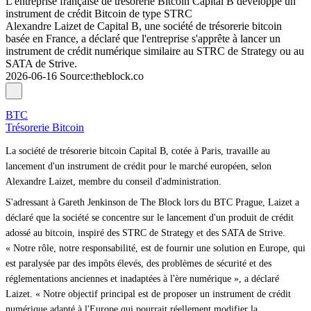
L'entreprise française de trésorerie Bitcoin Capital B développe un
instrument de crédit Bitcoin de type STRC
Alexandre Laizet de Capital B, une société de trésorerie bitcoin
basée en France, a déclaré que l'entreprise s'apprête à lancer un
instrument de crédit numérique similaire au STRC de Strategy ou au
SATA de Strive.
2026-06-16
Source
:
theblock.co
BTC
Trésorerie Bitcoin
La société de trésorerie bitcoin Capital B, cotée à Paris, travaille au
lancement d'un instrument de crédit pour le marché européen, selon
Alexandre Laizet, membre du conseil d'administration.
S'adressant à Gareth Jenkinson de The Block lors du BTC Prague, Laizet a
déclaré que la société se concentre sur le lancement d'un produit de crédit
adossé au bitcoin, inspiré des STRC de Strategy et des SATA de Strive.
« Notre rôle, notre responsabilité, est de fournir une solution en Europe, qui
est paralysée par des impôts élevés, des problèmes de sécurité et des
réglementations anciennes et inadaptées à l'ère numérique », a déclaré
Laizet. « Notre objectif principal est de proposer un instrument de crédit
numérique adapté à l'Europe qui pourrait réellement modifier la