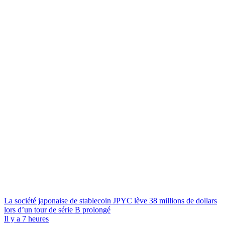
La société japonaise de stablecoin JPYC lève 38 millions de dollars
lors d’un tour de série B prolongé
Il y a 7 heures