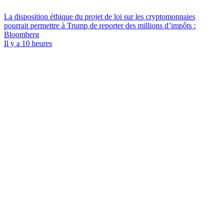
La disposition éthique du projet de loi sur les cryptomonnaies
pourrait permettre à Trump de reporter des millions d’impôts :
Bloomberg
Il y a 10 heures