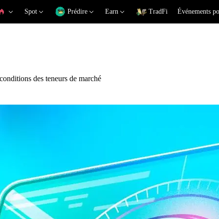
Spot
Prédire
Earn
TradFi
Événements po
conditions des teneurs de marché