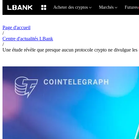
Acheter des cryptos
Marchés
Futures
Page d'accueil
/
Centre d'actualités LBank
/
Une étude révèle que presque aucun protocole crypto ne divulgue les 