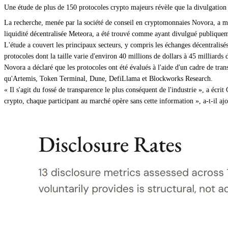
Une étude de plus de 150 protocoles crypto majeurs révèle que la divulgation d
La recherche, menée par la société de conseil en cryptomonnaies Novora, a mo
liquidité décentralisée Meteora, a été trouvé comme ayant divulgué publiquem
L'étude a couvert les principaux secteurs, y compris les échanges décentralisés,
protocoles dont la taille varie d'environ 40 millions de dollars à 45 milliards 
Novora a déclaré que les protocoles ont été évalués à l'aide d'un cadre de tran
qu'Artemis, Token Terminal, Dune, DefiLlama et Blockworks Research.
« Il s'agit du fossé de transparence le plus conséquent de l'industrie », a éc
crypto, chaque participant au marché opère sans cette information », a-t-il ajo