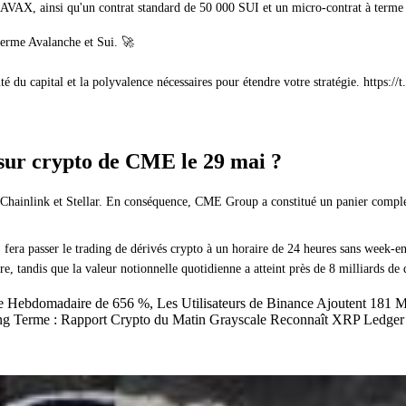
 AVAX, ainsi qu'un contrat standard de 50 000 SUI et un micro-contrat à terme 
terme Avalanche et Sui. 🚀
cacité du capital et la polyvalence nécessaires pour étendre votre stratégie. h
e sur crypto de CME le 29 mai ?
Chainlink et Stellar. En conséquence, CME Group a constitué un panier complet 
 fera passer le trading de dérivés crypto à un horaire de 24 heures sans week-
 tandis que la valeur notionnelle quotidienne a atteint près de 8 milliards de d
ebdomadaire de 656 %, Les Utilisateurs de Binance Ajoutent 181 Milli
Long Terme : Rapport Crypto du Matin Grayscale Reconnaît XRP Ledger