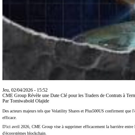
Jeu, 02/04/2026 - 15:52
CME Group Révèle une Date Clé pour les Traders de Contrats à Ter
Par Tomiwabold Olajide
Des acteurs majeurs tels que Volatility Shares et Plus500US confirment que l'él
efficace.
D'ici avril 2026, CME Group vise à supprimer efficacement la barrière entre les
d'écosystèmes blockchain.